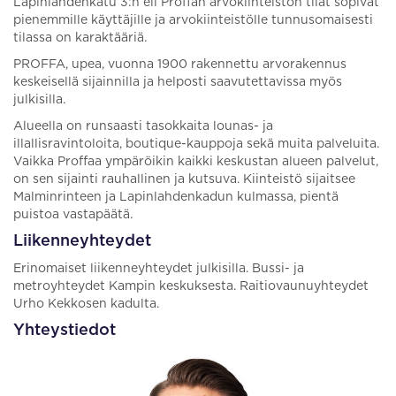
Lapinlahdenkatu 3:n eli Proffan arvokiinteistön tilat sopivat
pienemmille käyttäjille ja arvokiinteistölle tunnusomaisesti
tilassa on karaktääriä.
PROFFA, upea, vuonna 1900 rakennettu arvorakennus
keskeisellä sijainnilla ja helposti saavutettavissa myös
julkisilla.
Alueella on runsaasti tasokkaita lounas- ja
illallisravintoloita, boutique-kauppoja sekä muita palveluita.
Vaikka Proffaa ympäröikin kaikki keskustan alueen palvelut,
on sen sijainti rauhallinen ja kutsuva. Kiinteistö sijaitsee
Malminrinteen ja Lapinlahdenkadun kulmassa, pientä
puistoa vastapäätä.
Liikenneyhteydet
Erinomaiset liikenneyhteydet julkisilla. Bussi- ja
metroyhteydet Kampin keskuksesta. Raitiovaunuyhteydet
Urho Kekkosen kadulta.
Yhteystiedot