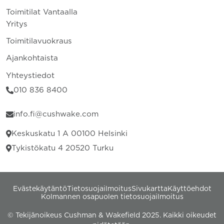
Toimitilat Vantaalla
Yritys
Toimitilavuokraus
Ajankohtaista
Yhteystiedot
010 836 8400
info.fi@cushwake.com
Keskuskatu 1 A 00100 Helsinki
Tykistökatu 4 20520 Turku
Evästekäytäntö
Tietosuojailmoitus
Sivukartta
Käyttöehdot
Kolmannen osapuolen tietosuojailmoitus
© Tekijänoikeus Cushman & Wakefield 2025. Kaikki oikeudet