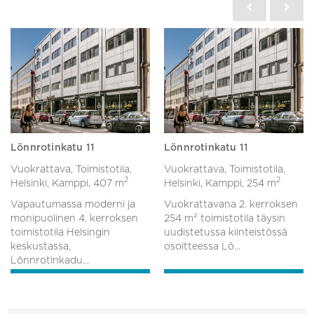
Lönnrotinkatu 11
Lönnrotinkatu 11
Vuokrattava, Toimistotila,
Vuokrattava, Toimistotila,
2
2
Helsinki, Kamppi,
407 m
Helsinki, Kamppi,
254 m
Vapautumassa moderni ja
Vuokrattavana 2. kerroksen
monipuolinen 4. kerroksen
254 m² toimistotila täysin
toimistotila Helsingin
uudistetussa kiinteistössä
keskustassa,
osoitteessa Lö...
Lönnrotinkadu...