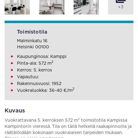
+3
Toimistotila
Malminkatu 16
Helsinki 00100
Kaupunginosa: Kamppi
2
Pinta-ala: 572 m
Kerros: 5. kerros
Vapautuu:
Rakennusvuosi: 1952
2
Vuokraluokka: 36-40 €/m
Kuvaus
Vuokrattavana 5. kerroksen 572 m² toimistotila Kampissa
Kampintorin vieressä. Tila on tällä hetkellä raakapinnoilla ja
räätälöidään kokonaan vuokralaisen tarpeiden mukaan.