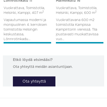
Lönnrotinkatu 11
Malminkatu 16
Vuokrattava, Toimistotila,
Vuokrattava, Toimistotila,
2
2
Helsinki, Kamppi,
407 m
Helsinki, Kamppi,
600 m
Vapautumassa moderni ja
Vuokrattavana 600 m2
monipuolinen 4. kerroksen
toimistotila Kampissa
toimistotila Helsingin
Kampintorin vieressä. Tila
keskustassa,
joustavasti muokattavissa
Lönnrotinkadu...
vuo...
Etkö löydä etsimääsi?
Ota yhteyttä meidän asiantuntijaan.
Ota yhteyttä