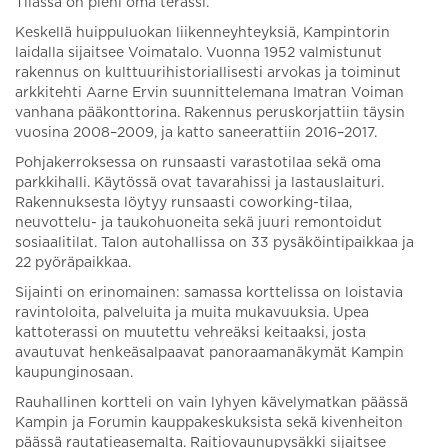
Tilassa on pieni oma terassi.
Keskellä huippuluokan liikenneyhteyksiä, Kampintorin
laidalla sijaitsee Voimatalo. Vuonna 1952 valmistunut
rakennus on kulttuurihistoriallisesti arvokas ja toiminut
arkkitehti Aarne Ervin suunnittelemana Imatran Voiman
vanhana pääkonttorina. Rakennus peruskorjattiin täysin
vuosina 2008–2009, ja katto saneerattiin 2016–2017.
Pohjakerroksessa on runsaasti varastotilaa sekä oma
parkkihalli. Käytössä ovat tavarahissi ja lastauslaituri.
Rakennuksesta löytyy runsaasti coworking-tilaa,
neuvottelu- ja taukohuoneita sekä juuri remontoidut
sosiaalitilat. Talon autohallissa on 33 pysäköintipaikkaa ja
22 pyöräpaikkaa.
Sijainti on erinomainen: samassa korttelissa on loistavia
ravintoloita, palveluita ja muita mukavuuksia. Upea
kattoterassi on muutettu vehreäksi keitaaksi, josta
avautuvat henkeäsalpaavat panoraamanäkymät Kampin
kaupunginosaan.
Rauhallinen kortteli on vain lyhyen kävelymatkan päässä
Kampin ja Forumin kauppakeskuksista sekä kivenheiton
päässä rautatieasemalta. Raitiovaunupysäkki sijaitsee