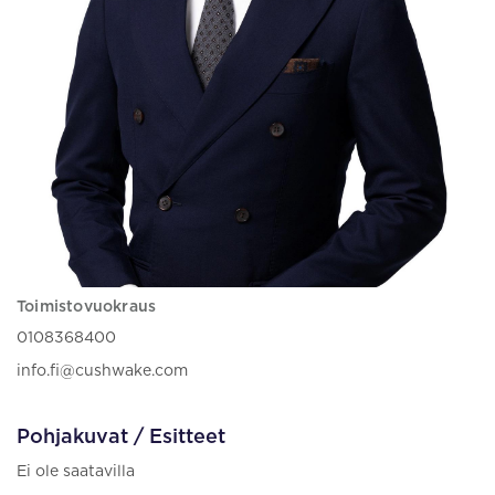
Toimistovuokraus
0108368400
info.fi@cushwake.com
Pohjakuvat / Esitteet
Ei ole saatavilla