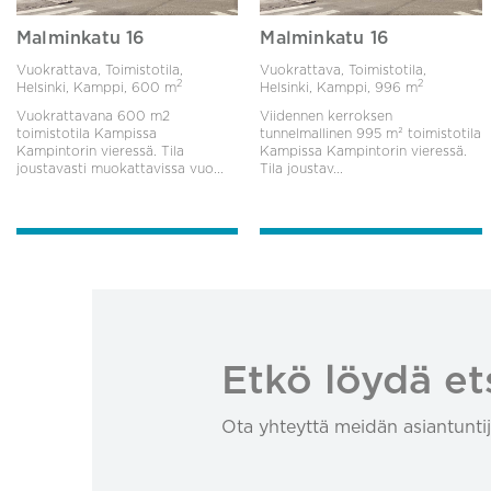
Malminkatu 16
Malminkatu 16
Vuokrattava, Toimistotila,
Vuokrattava, Toimistotila,
2
2
Helsinki, Kamppi,
600 m
Helsinki, Kamppi,
996 m
Vuokrattavana 600 m2
Viidennen kerroksen
toimistotila Kampissa
tunnelmallinen 995 m² toimistotila
Kampintorin vieressä. Tila
Kampissa Kampintorin vieressä.
joustavasti muokattavissa vuo...
Tila joustav...
Etkö löydä et
Ota yhteyttä meidän asiantuntij