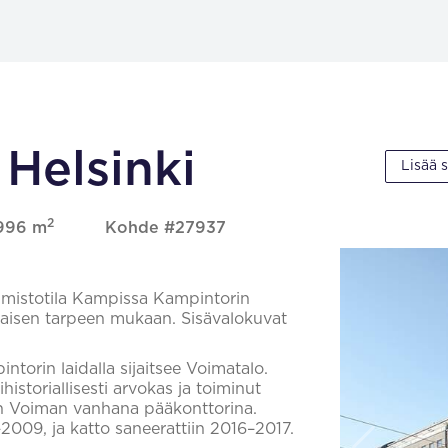
 Helsinki
Lisää 
2
 996 m
Kohde #27937
imistotila Kampissa Kampintorin
alaisen tarpeen mukaan. Sisävalokuvat
torin laidalla sijaitsee Voimatalo.
storiallisesti arvokas ja toiminut
an Voiman vanhana pääkonttorina.
2009, ja katto saneerattiin 2016–2017.