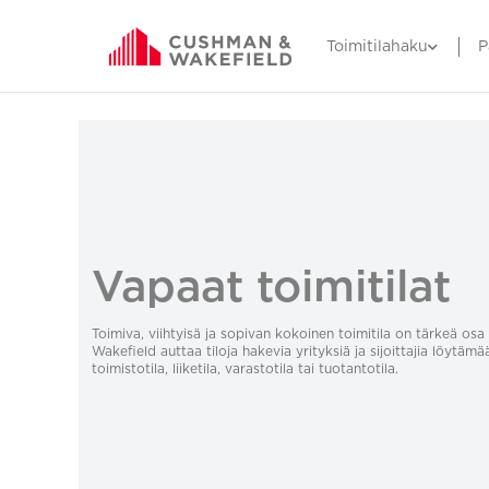
Toimitilahaku
P
Vapaat toimitilat
Toimiva, viihtyisä ja sopivan kokoinen toimitila on tärkeä o
Wakefield auttaa tiloja hakevia yrityksiä ja sijoittajia löytämä
toimistotila, liiketila, varastotila tai tuotantotila.