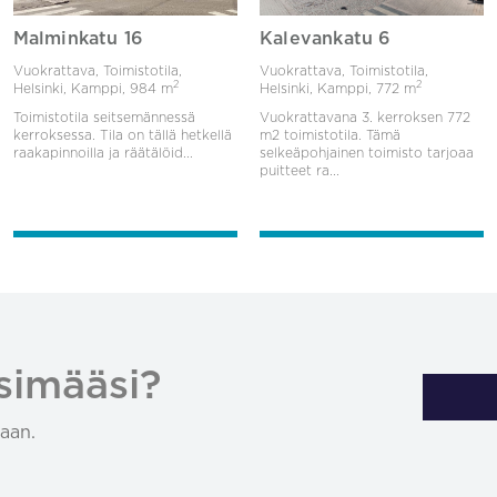
Malminkatu 16
Kalevankatu 6
Vuokrattava, Toimistotila,
Vuokrattava, Toimistotila,
2
2
Helsinki, Kamppi,
984 m
Helsinki, Kamppi,
772 m
Toimistotila seitsemännessä
Vuokrattavana 3. kerroksen 772
kerroksessa. Tila on tällä hetkellä
m2 toimistotila. Tämä
raakapinnoilla ja räätälöid...
selkeäpohjainen toimisto tarjoaa
puitteet ra...
simääsi?
aan.