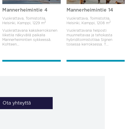
Mannerheimintie 4
Mannerheimintie 14
Vuokrattava, Toimistotila,
Vuokrattava, Toimistotila,
2
2
Helsinki, Kamppi,
1229 m
Helsinki, Kamppi,
1208 m
Vuokrattavana kaksikerroksinen
Vuokrattavana helposti
liiketila näkyvällä paikalla
muunneltavaa ja tehokasta
Mannerheimintien sykkeessä.
hybriditoimistotilaa Signen
Kohteen...
toisessa kerroksessa. T...
Ota yhteyttä