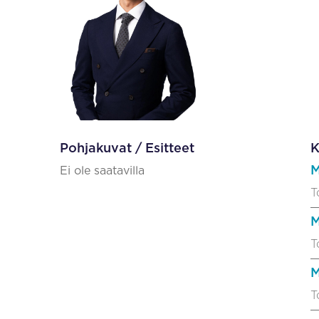
Pohjakuvat / Esitteet
K
M
Ei ole saatavilla
T
M
T
M
T