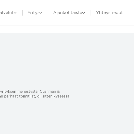
alvelut
Yritys
Ajankohtaista
Yhteystiedot
sa yrityksen menestystä. Cushman &
än parhaat toimitilat, oli sitten kyseessä