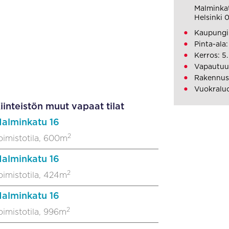
Malminka
Helsinki 
Kaupungi
Pinta-ala
Kerros: 5.
Vapautuu
Rakennusv
Vuokralu
iinteistön muut vapaat tilat
alminkatu 16
2
oimistotila, 600m
alminkatu 16
2
oimistotila, 424m
alminkatu 16
2
oimistotila, 996m