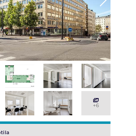
+6
tila