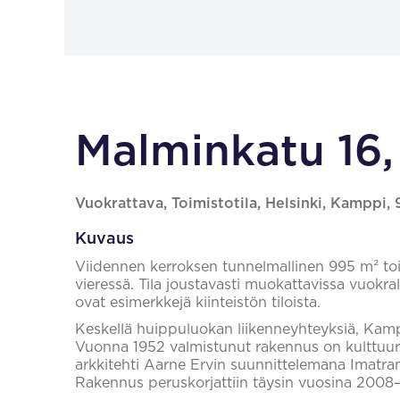
Malminkatu 16,
Vuokrattava, Toimistotila, Helsinki, Kamppi,
Kuvaus
Viidennen kerroksen tunnelmallinen 995 m² to
vieressä. Tila joustavasti muokattavissa vuokr
ovat esimerkkejä kiinteistön tiloista.
Keskellä huippuluokan liikenneyhteyksiä, Kampin
Vuonna 1952 valmistunut rakennus on kulttuurihi
arkkitehti Aarne Ervin suunnittelemana Imatr
Rakennus peruskorjattiin täysin vuosina 2008–