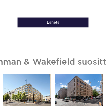
Lähetä
hman & Wakefield suositt