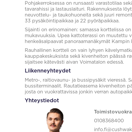
Pohjakerroksessa on runsaasti varastotilaa sek
tavarahissi ja lastauslaituri. Rakennuksesta löy
neuvottelu- ja taukohuoneita sekä juuri remontoi
33 pysäköintipaikkaa ja 22 pyöräpaikkaa.
Sijainti on erinomainen: samassa korttelissa on l
mukavuuksia. Upea kattoterassi on muutettu ve
henkeäsalpaavat panoraamanäkymät Kampin 
Rauhallinen kortteli on vain lyhyen kävelyma
kauppakeskuksista sekä kivenheiton päässä ra
sijaitsee kätevästi aivan Voimatalon edessä.
Liikenneyhteydet
Metro-, raitiovaunu- ja bussipysäkit vieressä. 
bussiterminaalit. Rautatieasema kivenheiton p
josta on vuokrattavissa jonkin verran autopaikk
Yhteystiedot
Toimistovuokra
0108368400
info.fi@cushwa