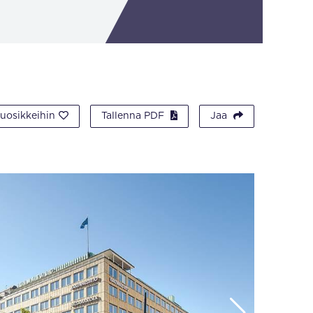
suosikkeihin
Tallenna PDF
Jaa