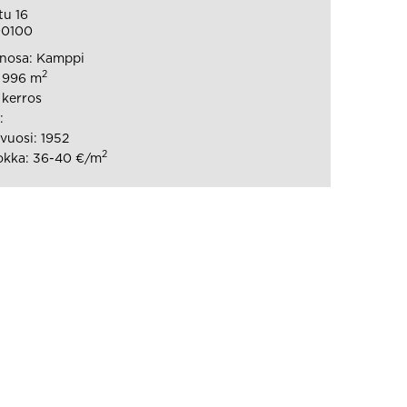
tu 16
00100
nosa: Kamppi
2
: 996 m
 kerros
:
uosi: 1952
2
okka: 36-40 €/m