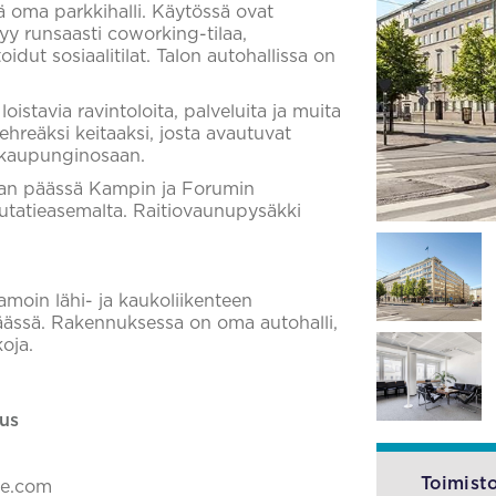
ä oma parkkihalli. Käytössä ovat
tyy runsaasti coworking-tilaa,
dut sosiaalitilat. Talon autohallissa on
oistavia ravintoloita, palveluita ja muita
hreäksi keitaaksi, josta avautuvat
kaupunginosaan.
tkan päässä Kampin ja Forumin
utatieasemalta. Raitiovaunupysäkki
Samoin lähi- ja kaukoliikenteen
äässä. Rakennuksessa on oma autohalli,
oja.
us
Toimisto
ke.com