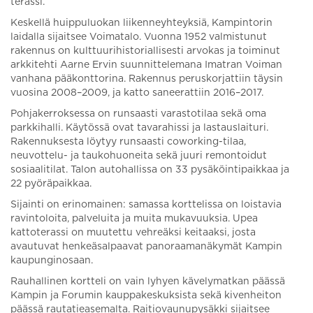
terassi.
Keskellä huippuluokan liikenneyhteyksiä, Kampintorin
laidalla sijaitsee Voimatalo. Vuonna 1952 valmistunut
rakennus on kulttuurihistoriallisesti arvokas ja toiminut
arkkitehti Aarne Ervin suunnittelemana Imatran Voiman
vanhana pääkonttorina. Rakennus peruskorjattiin täysin
vuosina 2008–2009, ja katto saneerattiin 2016–2017.
Pohjakerroksessa on runsaasti varastotilaa sekä oma
parkkihalli. Käytössä ovat tavarahissi ja lastauslaituri.
Rakennuksesta löytyy runsaasti coworking-tilaa,
neuvottelu- ja taukohuoneita sekä juuri remontoidut
sosiaalitilat. Talon autohallissa on 33 pysäköintipaikkaa ja
22 pyöräpaikkaa.
Sijainti on erinomainen: samassa korttelissa on loistavia
ravintoloita, palveluita ja muita mukavuuksia. Upea
kattoterassi on muutettu vehreäksi keitaaksi, josta
avautuvat henkeäsalpaavat panoraamanäkymät Kampin
kaupunginosaan.
Rauhallinen kortteli on vain lyhyen kävelymatkan päässä
Kampin ja Forumin kauppakeskuksista sekä kivenheiton
päässä rautatieasemalta. Raitiovaunupysäkki sijaitsee