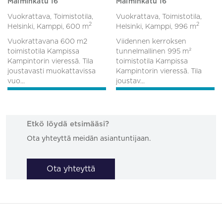
Malminkatu 16
Malminkatu 16
Vuokrattava, Toimistotila,
Vuokrattava, Toimistotila,
2
2
Helsinki, Kamppi,
600 m
Helsinki, Kamppi,
996 m
Vuokrattavana 600 m2
Viidennen kerroksen
toimistotila Kampissa
tunnelmallinen 995 m²
Kampintorin vieressä. Tila
toimistotila Kampissa
joustavasti muokattavissa
Kampintorin vieressä. Tila
vuo...
joustav...
Etkö löydä etsimääsi?
Ota yhteyttä meidän asiantuntijaan.
Ota yhteyttä