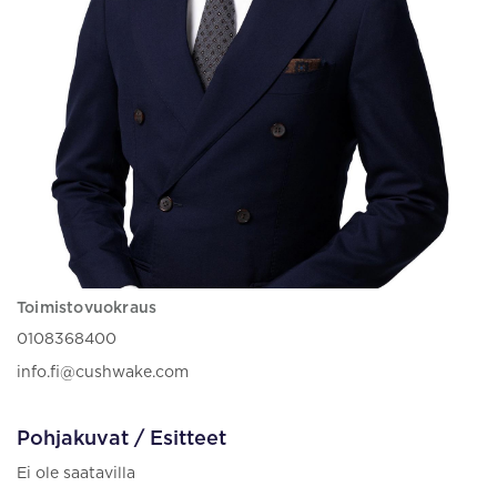
Toimistovuokraus
0108368400
info.fi@cushwake.com
Pohjakuvat / Esitteet
Ei ole saatavilla