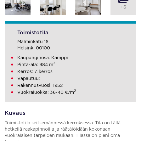
+6
Toimistotila
Malminkatu 16
Helsinki 00100
Kaupunginosa: Kamppi
2
Pinta-ala: 984 m
Kerros: 7. kerros
Vapautuu:
Rakennusvuosi: 1952
2
Vuokraluokka: 36-40 €/m
Kuvaus
Toimistotila seitsemännessä kerroksessa. Tila on tällä
hetkellä raakapinnoilla ja räätälöidään kokonaan
vuokralaisen tarpeiden mukaan. Tilassa on pieni oma