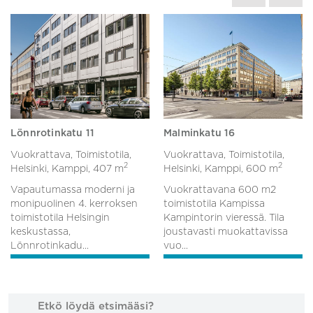
Lönnrotinkatu 11
Malminkatu 16
Vuokrattava, Toimistotila,
Vuokrattava, Toimistotila,
2
2
Helsinki, Kamppi,
407 m
Helsinki, Kamppi,
600 m
Vapautumassa moderni ja
Vuokrattavana 600 m2
monipuolinen 4. kerroksen
toimistotila Kampissa
toimistotila Helsingin
Kampintorin vieressä. Tila
keskustassa,
joustavasti muokattavissa
Lönnrotinkadu...
vuo...
Etkö löydä etsimääsi?