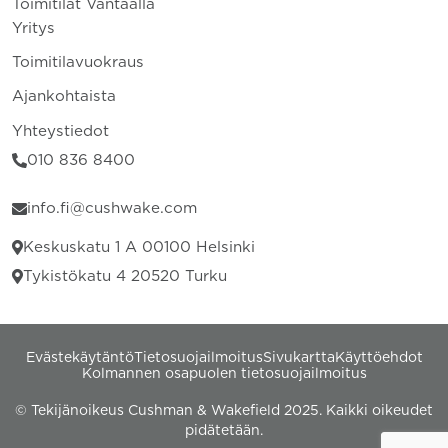
Toimitilat Vantaalla
Yritys
Toimitilavuokraus
Ajankohtaista
Yhteystiedot
010 836 8400
info.fi@cushwake.com
Keskuskatu 1 A 00100 Helsinki
Tykistökatu 4 20520 Turku
Evästekäytäntö
Tietosuojailmoitus
Sivukartta
Käyttöehdot
Kolmannen osapuolen tietosuojailmoitus
© Tekijänoikeus Cushman & Wakefield 2025. Kaikki oikeudet
pidätetään.