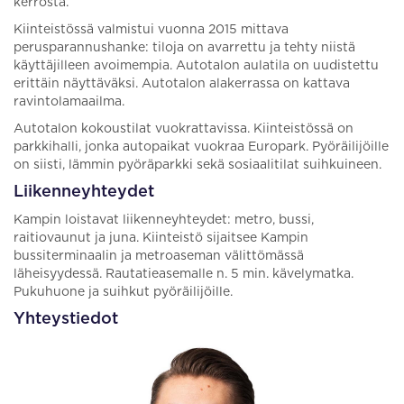
kerrosta.
Kiinteistössä valmistui vuonna 2015 mittava
perusparannushanke: tiloja on avarrettu ja tehty niistä
käyttäjilleen avoimempia. Autotalon aulatila on uudistettu
erittäin näyttäväksi. Autotalon alakerrassa on kattava
ravintolamaailma.
Autotalon kokoustilat vuokrattavissa. Kiinteistössä on
parkkihalli, jonka autopaikat vuokraa Europark. Pyöräilijöille
on siisti, lämmin pyöräparkki sekä sosiaalitilat suihkuineen.
Liikenneyhteydet
Kampin loistavat liikenneyhteydet: metro, bussi,
raitiovaunut ja juna. Kiinteistö sijaitsee Kampin
bussiterminaalin ja metroaseman välittömässä
läheisyydessä. Rautatieasemalle n. 5 min. kävelymatka.
Pukuhuone ja suihkut pyöräilijöille.
Yhteystiedot