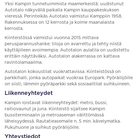
Yksi Kampin tunnetuimmista maamerkeistä; uudistunut
Autotalo näkyvällä paikalla Kampin kauppakeskuksen
vieressä. Perinteikäs Autotalo valmistui Kamppiin 1958.
Rakennuksessa on 12 kerrosta ja kolme maanalaista
kerrosta.
Kiinteistössä valmistui vuonna 2015 mittava
perusparannushanke: tiloja on avarrettu ja tehty niistä
käyttäjilleen avoimempia. Autotalon aulatila on uudistettu
erittäin näyttäväksi. Autotalon alakerrassa on kattava
ravintolamaailma.
Autotalon kokoustilat vuokrattavissa. Kiinteistössä on
parkkihalli, jonka autopaikat vuokraa Europark. Pyöräilijöille
on siisti, lämmin pyöräparkki sekä sosiaalitilat suihkuineen.
Liikenneyhteydet
Kampin loistavat liikenneyhteydet: metro, bussi,
raitiovaunut ja juna. Kiinteistö sijaitsee Kampin
bussiterminaalin ja metroaseman välittömässä
läheisyydessä. Rautatieasemalle n. 5 min. kävelymatka.
Pukuhuone ja suihkut pyöräilijöille.
Yhteystiedot