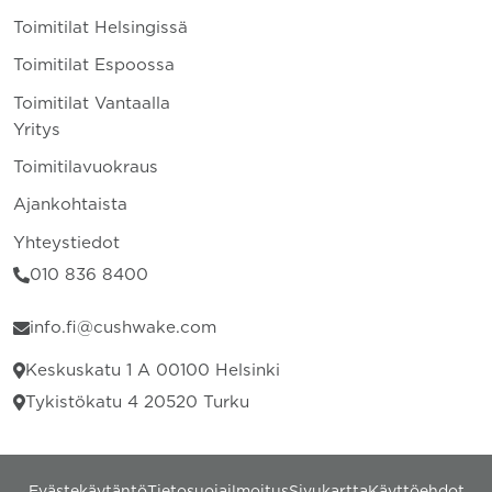
Toimitilat Helsingissä
Toimitilat Espoossa
Toimitilat Vantaalla
Yritys
Toimitilavuokraus
Ajankohtaista
Yhteystiedot
010 836 8400
info.fi@cushwake.com
Keskuskatu 1 A 00100 Helsinki
Tykistökatu 4 20520 Turku