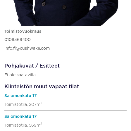
Toimistovuokraus
0108368400
info.fi@cushwake.com
Pohjakuvat / Esitteet
Ei ole saatavilla
Kiinteistön muut vapaat tilat
Salomonkatu 17
2
Toimistotila, 207m
Salomonkatu 17
2
Toimistotila, 569m