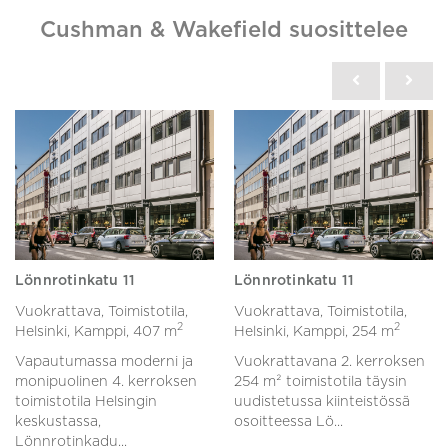
Cushman & Wakefield suosittelee
Lönnrotinkatu 11
Lönnrotinkatu 11
Vuokrattava, Toimistotila,
Vuokrattava, Toimistotila,
2
2
Helsinki, Kamppi,
407 m
Helsinki, Kamppi,
254 m
Vapautumassa moderni ja
Vuokrattavana 2. kerroksen
monipuolinen 4. kerroksen
254 m² toimistotila täysin
toimistotila Helsingin
uudistetussa kiinteistössä
keskustassa,
osoitteessa Lö...
Lönnrotinkadu...