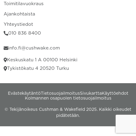
Toimitilavuokraus
Ajankohtaista
Yhteystiedot
010 836 8400
info.fi@cushwake.com
Keskuskatu 1 A 00100 Helsinki
Tykistökatu 4 20520 Turku
Evästekäytäntö
Tietosuojailmoitus
Sivukartta
Käyttöehdot
Kolmannen osapuolen tietosuojailmoitus
© Tekijänoikeus Cushman & Wakefield 2025. Kaikki oikeudet
pidätetään.