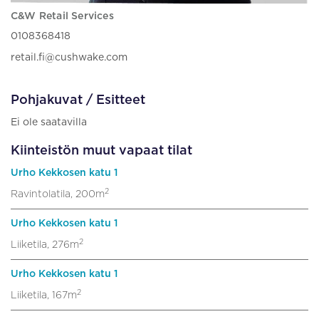
C&W Retail Services
0108368418
retail.fi@cushwake.com
Pohjakuvat / Esitteet
Ei ole saatavilla
Kiinteistön muut vapaat tilat
Urho Kekkosen katu 1
2
Ravintolatila, 200m
Urho Kekkosen katu 1
2
Liiketila, 276m
Urho Kekkosen katu 1
2
Liiketila, 167m