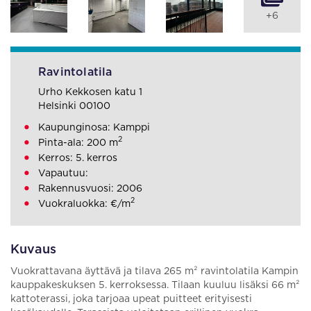
+6
Ravintolatila
Urho Kekkosen katu 1
Helsinki 00100
Kaupunginosa: Kamppi
2
Pinta-ala: 200 m
Kerros: 5. kerros
Vapautuu:
Rakennusvuosi: 2006
2
Vuokraluokka: €/m
Kuvaus
Vuokrattavana äyttävä ja tilava 265 m² ravintolatila Kampin
kauppakeskuksen 5. kerroksessa. Tilaan kuuluu lisäksi 66 m²
kattoterassi, joka tarjoaa upeat puitteet erityisesti