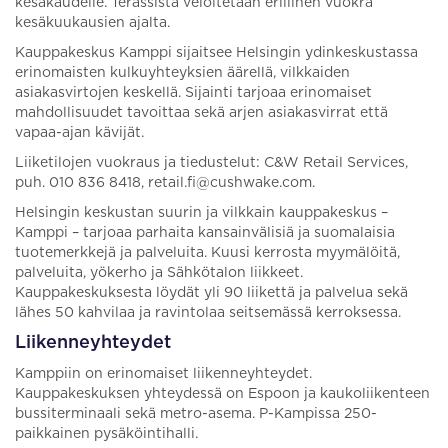
kesäkaudelle. Terassista veloitetaan erillinen vuokra
kesäkuukausien ajalta.
Kauppakeskus Kamppi sijaitsee Helsingin ydinkeskustassa
erinomaisten kulkuyhteyksien äärellä, vilkkaiden
asiakasvirtojen keskellä. Sijainti tarjoaa erinomaiset
mahdollisuudet tavoittaa sekä arjen asiakasvirrat että
vapaa-ajan kävijät.
Liiketilojen vuokraus ja tiedustelut: C&W Retail Services,
puh. 010 836 8418, retail.fi@cushwake.com.
Helsingin keskustan suurin ja vilkkain kauppakeskus –
Kamppi – tarjoaa parhaita kansainvälisiä ja suomalaisia
tuotemerkkejä ja palveluita. Kuusi kerrosta myymälöitä,
palveluita, yökerho ja Sähkötalon liikkeet.
Kauppakeskuksesta löydät yli 90 liikettä ja palvelua sekä
lähes 50 kahvilaa ja ravintolaa seitsemässä kerroksessa.
Liikenneyhteydet
Kamppiin on erinomaiset liikenneyhteydet.
Kauppakeskuksen yhteydessä on Espoon ja kaukoliikenteen
bussiterminaali sekä metro-asema. P-Kampissa 250-
paikkainen pysäköintihalli.