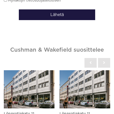
Hyväksyn tietosuojaselosteen
Lähetä
Cushman & Wakefield suosittelee
Lönnrotinkatu 11
Lönnrotinkatu 11