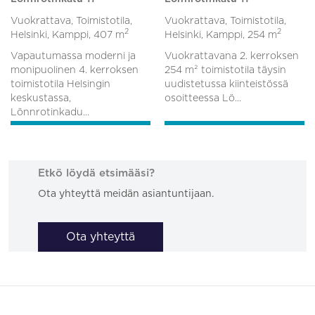
Vuokrattava, Toimistotila,
Vuokrattava, Toimistotila,
2
2
Helsinki, Kamppi,
407 m
Helsinki, Kamppi,
254 m
Vapautumassa moderni ja
Vuokrattavana 2. kerroksen
monipuolinen 4. kerroksen
254 m² toimistotila täysin
toimistotila Helsingin
uudistetussa kiinteistössä
keskustassa,
osoitteessa Lö...
Lönnrotinkadu...
Etkö löydä etsimääsi?
Ota yhteyttä meidän asiantuntijaan.
Ota yhteyttä