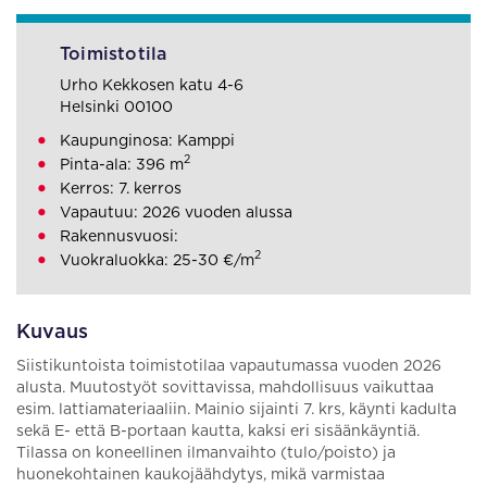
Toimistotila
Urho Kekkosen katu 4-6
Helsinki 00100
Kaupunginosa: Kamppi
2
Pinta-ala: 396 m
Kerros: 7. kerros
Vapautuu: 2026 vuoden alussa
Rakennusvuosi:
2
Vuokraluokka: 25-30 €/m
Kuvaus
Siistikuntoista toimistotilaa vapautumassa vuoden 2026
alusta. Muutostyöt sovittavissa, mahdollisuus vaikuttaa
esim. lattiamateriaaliin. Mainio sijainti 7. krs, käynti kadulta
sekä E- että B-portaan kautta, kaksi eri sisäänkäyntiä.
Tilassa on koneellinen ilmanvaihto (tulo/poisto) ja
huonekohtainen kaukojäähdytys, mikä varmistaa