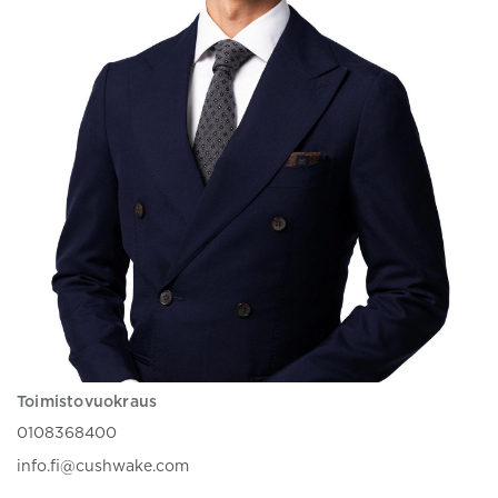
Toimistovuokraus
0108368400
info.fi@cushwake.com