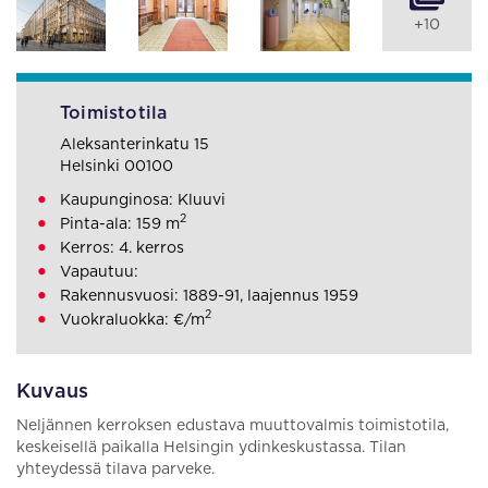
+10
Toimistotila
Aleksanterinkatu 15
Helsinki 00100
Kaupunginosa: Kluuvi
2
Pinta-ala: 159 m
Kerros: 4. kerros
Vapautuu:
Rakennusvuosi: 1889-91, laajennus 1959
2
Vuokraluokka: €/m
Kuvaus
Neljännen kerroksen edustava muuttovalmis toimistotila,
keskeisellä paikalla Helsingin ydinkeskustassa. Tilan
yhteydessä tilava parveke.