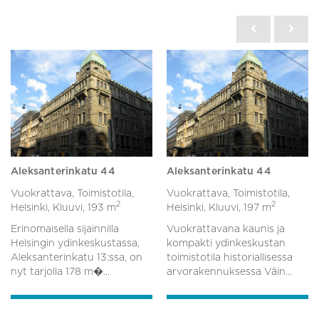
Aleksanterinkatu 44
Aleksanterinkatu 44
Vuokrattava, Toimistotila,
Vuokrattava, Toimistotila,
2
2
Helsinki, Kluuvi,
193 m
Helsinki, Kluuvi,
197 m
Erinomaisella sijainnilla
Vuokrattavana kaunis ja
Helsingin ydinkeskustassa,
kompakti ydinkeskustan
Aleksanterinkatu 13:ssa, on
toimistotila historiallisessa
nyt tarjolla 178 m�...
arvorakennuksessa Väin...