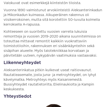
Valokuvat ovat esimerkkejä kiinteistön tiloista.
Vuonna 1890 valmistunut arvokiinteistö Aleksanterinkadun
ja Mikonkadun kulmassa. Alkuperäinen rakennus oli
viisikerroksinen, mutta sitä korotettiin 50-luvulla kolmella
kerroksella A-rapussa.
Kohteeseen on suoritettu vuosien varrella lukuisia
remontteja ja vuosien 2019-2020 aikana suunnitelmissa on
toteuttaa mittavat remontit kaikkiin vuokrattaviin
toimistotiloihin, rakennuksen eri sisäänkäynteihin sekä
sisäpihan alueelle. Myös talotekniikkaa korvataan ja
päivitetään uuteen, nykypäivän vaatimuksia vastaavaksi.
Liikenneyhteydet
Aleksanterinkatua pitkin kulkevat useat raitiovaunut.
Rautatieasemalle, josta juna- ja metroyhteydet, on lyhyt
kävelymatka. Metroyhteys myös Kaisaniemestä.
Bussiyhteydet rautatietorilta, Elielinaukiolta ja Kampin
keskuksesta.
Yhteystiedot