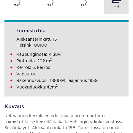
+9
Toimistotila
Aleksanterinkatu 15
Helsinki 00100
Kaupunginosa: Kluuvi
2
Pinta-ala: 202 m
Kerros: 3. kerros
Vapautuu:
Rakennusvuosi: 1889-91, laajennus 1959
2
Vuokraluokka: €/m
Kuvaus
Kolmannen kerroksen edustava juuri remontoitu
toimistotila keskeisellä paikalla Helsingin ydinkeskustassa.
Sisäänkäynti Aleksanterinkatu 15B. Toimistossa on omat