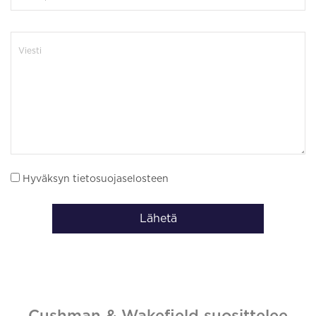
Hyväksyn tietosuojaselosteen
Lähetä
Cushman & Wakefield suosittelee