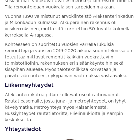
sosiaalitilat. Valokuvat ovat esimerkkejä kiinteistön tiloista.
Tila remontoidaan vuokralaisen tarpeiden mukaan.
Vuonna 1890 valmistunut arvokiinteistö Aleksanterinkadun
ja Mikonkadun kulmassa. Alkuperäinen rakennus oli
viisikerroksinen, mutta sitä korotettiin 50-luvulla kolmella
kerroksella A-rapussa.
Kohteeseen on suoritettu vuosien varrella lukuisia
remontteja ja vuosien 2019-2020 aikana suunnitelmissa on
toteuttaa mittavat remontit kaikkiin vuokrattaviin
toimistotiloihin, rakennuksen eri sisäänkäynteihin sekä
sisäpihan alueelle. Myös talotekniikkaa korvataan ja
päivitetään uuteen, nykypäivän vaatimuksia vastaavaksi.
Liikenneyhteydet
Aleksanterinkatua pitkin kulkevat useat raitiovaunut.
Rautatieasemalle, josta juna- ja metroyhteydet, on lyhyt
kävelymatka. Metroyhteys myös Kaisaniemestä.
Bussiyhteydet rautatietorilta, Elielinaukiolta ja Kampin
keskuksesta.
Yhteystiedot