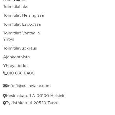
Toimitilahaku
Toimitilat Helsingissä
Toimitilat Espoossa
Toimitilat Vantaalla
Yritys
Toimitilavuokraus
Ajankohtaista
Yhteystiedot
010 836 8400
info.fi@cushwake.com
Keskuskatu 1 A 00100 Helsinki
Tykistökatu 4 20520 Turku