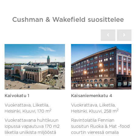
Cushman & Wakefield suosittelee
Kaivokatu 1
Kaisaniemenkatu 4
Vuokrattava, Liiketila,
Vuokrattava, Liiketila,
2
2
Helsinki, Kluuvi,
170 m
Helsinki, Kluuvi,
258 m
Vuokrattavana huhtikuun
Ravintolatila Fennian
lopussa vapautuva 170 m2
suositun Ruoka & Mat -food
liiketila uniikista miljööstä
courtin vieressä omalla