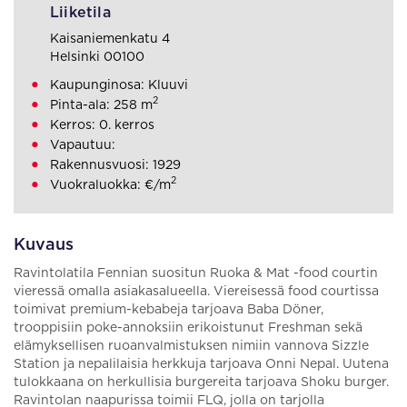
Liiketila
Kaisaniemenkatu 4
Helsinki 00100
Kaupunginosa: Kluuvi
2
Pinta-ala: 258 m
Kerros: 0. kerros
Vapautuu:
Rakennusvuosi: 1929
2
Vuokraluokka: €/m
Kuvaus
Ravintolatila Fennian suositun Ruoka & Mat -food courtin
vieressä omalla asiakasalueella. Viereisessä food courtissa
toimivat premium-kebabeja tarjoava Baba Döner,
trooppisiin poke-annoksiin erikoistunut Freshman sekä
elämyksellisen ruoanvalmistuksen nimiin vannova Sizzle
Station ja nepalilaisia herkkuja tarjoava Onni Nepal. Uutena
tulokkaana on herkullisia burgereita tarjoava Shoku burger.
Ravintolan naapurissa toimii FLQ, jolla on tarjolla