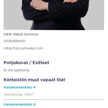
C&W Retail Services
0108368400
retail.fi@cushwake.com
Pohjakuvat / Esitteet
Ei ole saatavilla
Kiinteistön muut vapaat tilat
Kaisaniemenkatu 4
2
Toimistotila, 174m
Kaisaniemenkatu 4