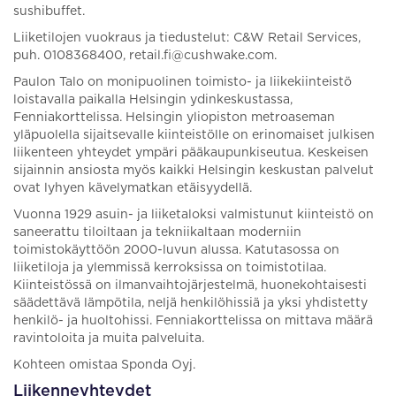
sushibuffet.
Liiketilojen vuokraus ja tiedustelut: C&W Retail Services,
puh. 0108368400, retail.fi@cushwake.com.
Paulon Talo on monipuolinen toimisto- ja liikekiinteistö
loistavalla paikalla Helsingin ydinkeskustassa,
Fenniakorttelissa. Helsingin yliopiston metroaseman
yläpuolella sijaitsevalle kiinteistölle on erinomaiset julkisen
liikenteen yhteydet ympäri pääkaupunkiseutua. Keskeisen
sijainnin ansiosta myös kaikki Helsingin keskustan palvelut
ovat lyhyen kävelymatkan etäisyydellä.
Vuonna 1929 asuin- ja liiketaloksi valmistunut kiinteistö on
saneerattu tiloiltaan ja tekniikaltaan moderniin
toimistokäyttöön 2000-luvun alussa. Katutasossa on
liiketiloja ja ylemmissä kerroksissa on toimistotilaa.
Kiinteistössä on ilmanvaihtojärjestelmä, huonekohtaisesti
säädettävä lämpötila, neljä henkilöhissiä ja yksi yhdistetty
henkilö- ja huoltohissi. Fenniakorttelissa on mittava määrä
ravintoloita ja muita palveluita.
Kohteen omistaa Sponda Oyj.
Liikenneyhteydet