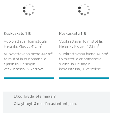
Keskuskatu 1 B
Keskuskatu 1 B
Vuokrattava, Toimistotila,
Vuokrattava, Toimistotila,
2
2
Helsinki, Kluuvi,
412 m
Helsinki, Kluuvi,
403 m
Vuokrattavana hieno 412 m²
Vuokrattavana hieno 403m²
toimistotila erinomaisella
toimistotila erinomaisella
sijainnilla Helsingin
sijainnilla Helsingin
keskustassa, 3. kerroks...
keskustassa, 4. kerrokse...
Etkö löydä etsimääsi?
Ota yhteyttä meidän asiantuntijaan.