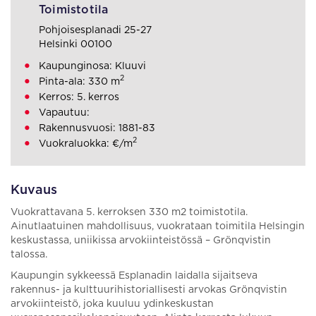
Toimistotila
Pohjoisesplanadi 25-27
Helsinki 00100
Kaupunginosa: Kluuvi
2
Pinta-ala: 330 m
Kerros: 5. kerros
Vapautuu:
Rakennusvuosi: 1881-83
2
Vuokraluokka: €/m
Kuvaus
Vuokrattavana 5. kerroksen 330 m2 toimistotila.
Ainutlaatuinen mahdollisuus, vuokrataan toimitila Helsingin
keskustassa, uniikissa arvokiinteistössä – Grönqvistin
talossa.
Kaupungin sykkeessä Esplanadin laidalla sijaitseva
rakennus- ja kulttuurihistoriallisesti arvokas Grönqvistin
arvokiinteistö, joka kuuluu ydinkeskustan