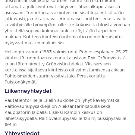
uusrenesanssikokonaisuuteen. Alinta kerrosta lukuun
ottamatta julkisivut ovat säilyneet lähes alkuperäisessä
asussaan. Tunnetun arvokiinteistön sisätiloja entisöidään
jatkuvasti, ja ne tarjoavat erinomaiset puitteet edustavalle
ja viihtyisälle työympäristölle – erikokoisista tiloista voidaan
yhdistellä sopivia kokonaisuuksia käyttäjän tarpeiden
mukaan. Kohteen kiinteistöautomaatio on modernisoitu
nykyvaatimusten mukaiseksi.
Helsingin vuonna 1883 valmistunut Pohjoisesplanadi 25-27 -
kiinteistö tunnetaan rakennuttajastaan F.W. Grönqvististä,
ja on täten nimetty Grönvistin taloksi. Yksisarvisen
korttelissa sijaitseva kiinteistö oli valmistumisensa aikaan
Pohjoismaiden suurin yksityistalo. Peruskorjattu.
Puistonäkymät.
Liikenneyhteydet
Rautatientorille ja Elielin aukiolle on lyhyt kävelymatka.
Raitiovaunupysäkkejä on Aleksanterinkadulla sekä
Kauppatorin laidalla. Lisäksi Kampin keskus on
lähietäisyydellä. Raitiovaunupysäkille 123 m, bussipysäkille
194 m.
Yhteystiedot