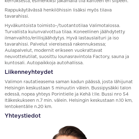
kerroksesta, esimerkiksi jakamalla tila kahteen eri siipeen.
Rappukäytävässä henkilöhissin lisäksi myös tilava
tavarahissi.
Hyväkuntoista toimisto-/tuotantotilaa Valimotalossa.
Turvallista kulunvalvottua tilaa. Koneellinen jäähdytetty
ilmanvaihto/erillisjäähdytys. Hyvä lastauslaituri ja iso
tavarahissi. Palvelut viereisessä rakennuksessa;
Aulapalvelut, modernit erikseen vuokrattavat
neuvottelutilat, suosittu lounasravintola Factory, sauna ja
kuntosali. Autopaikkoja autohallissa.
Liikenneyhteydet
Valimon rautatieasema saman kadun päässä, josta lähijunat
Helsingin keskustaan 5 minuutin välein. Bussipysäkki talon
edessä, nopea yhteys Porintielle ja Kehä I:lle. Bussi nro 54
Itäkeskukseen n.7 min. välein. Helsingin keskustaan n.10 km,
lentokentälle n.20 km.
Yhteystiedot