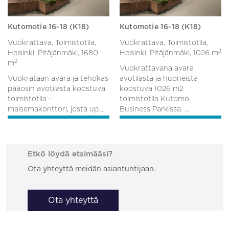
Kutomotie 16-18 (K18)
Kutomotie 16-18 (K18)
Vuokrattava, Toimistotila,
Vuokrattava, Toimistotila,
2
Helsinki, Pitäjänmäki,
1680
Helsinki, Pitäjänmäki,
1026 m
2
m
Vuokrattavana avara
Vuokrataan avara ja tehokas
avotilasta ja huoneista
pääosin avotilasta koostuva
koostuva 1026 m2
toimistotila –
toimistotila Kutomo
maisemakonttori, josta up...
Business Parkissa. ...
Etkö löydä etsimääsi?
Ota yhteyttä meidän asiantuntijaan.
Ota yhteyttä