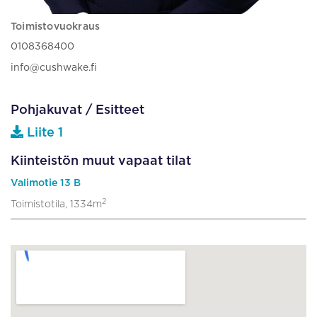
Toimistovuokraus
0108368400
info@cushwake.fi
Pohjakuvat / Esitteet
Liite 1
Kiinteistön muut vapaat tilat
Valimotie 13 B
2
Toimistotila, 1334m