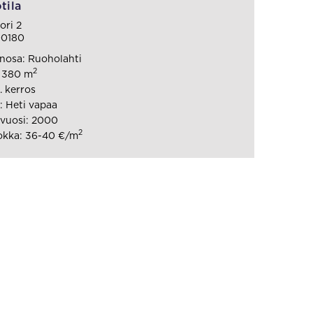
tila
ori 2
00180
nosa: Ruoholahti
2
: 380 m
. kerros
 Heti vapaa
vuosi: 2000
2
okka: 36-40 €/m