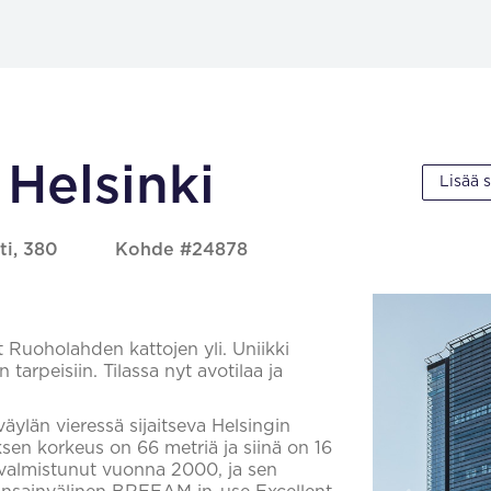
 Helsinki
Lisää 
ti, 380
Kohde #24878
t Ruoholahden kattojen yli. Uniikki
 tarpeisiin. Tilassa nyt avotilaa ja
äylän vieressä sijaitseva Helsingin
en korkeus on 66 metriä ja siinä on 16
n valmistunut vuonna 2000, ja sen