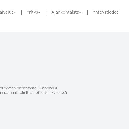
alvelut
Yritys
Ajankohtaista
Yhteystiedot
sa yrityksen menestystä. Cushman &
än parhaat toimitilat, oli sitten kyseessä