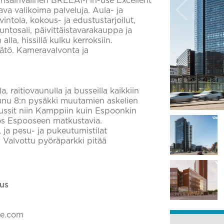
n kansainvälinen BREEAM in-use Excellent
tava valikoima palveluja. Aula- ja
intola, kokous- ja edustustarjoilut,
 kuntosali, päivittäistavarakauppa ja
lla, hissillä kulku kerroksiin.
ätö. Kameravalvonta ja
, raitiovaunulla ja busseilla kaikkiin
unu 8:n pysäkki muutamien askelien
bussit niin Kamppiin kuin Espoonkin
ös Espooseen matkustavia.
 ja pesu- ja pukeutumistilat
 Valvottu pyöräparkki pitää
us
ke.com