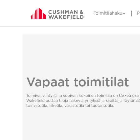
Toimitilahaku
P
Vapaat toimitilat
Toimiva, viihtyisä ja sopivan kokoinen toimitila on tärkeä o
Wakefield auttaa tiloja hakevia yrityksiä ja sijoittajia löytämä
toimistotila, liiketila, varastotila tai tuotantotila.