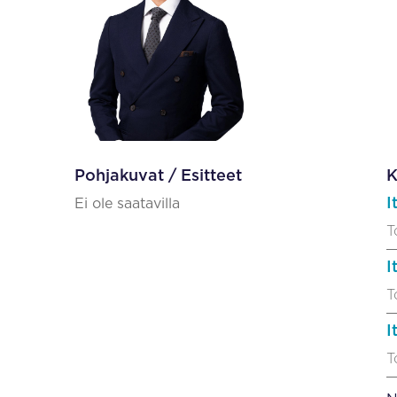
Pohjakuvat / Esitteet
K
I
Ei ole saatavilla
T
I
T
I
T