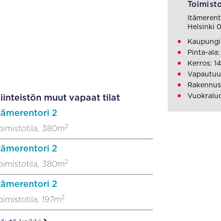
Toimisto
Itämerent
Helsinki 
Kaupungi
Pinta-ala
Kerros: 14
Vapautuu:
Rakennus
Vuokralu
iinteistön muut vapaat tilat
tämerentori 2
2
oimistotila, 380m
tämerentori 2
2
oimistotila, 380m
tämerentori 2
2
oimistotila, 197m