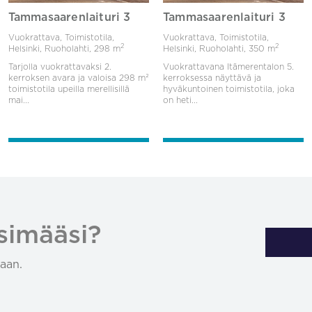
Tammasaarenlaituri 3
Tammasaarenlaituri 3
Vuokrattava, Toimistotila,
Vuokrattava, Toimistotila,
2
2
Helsinki, Ruoholahti,
298 m
Helsinki, Ruoholahti,
350 m
Tarjolla vuokrattavaksi 2.
Vuokrattavana Itämerentalon 5.
kerroksen avara ja valoisa 298 m²
kerroksessa näyttävä ja
toimistotila upeilla merellisillä
hyväkuntoinen toimistotila, joka
mai...
on heti...
simääsi?
aan.