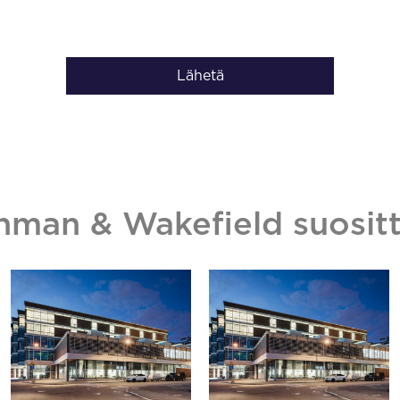
Lähetä
hman & Wakefield suositt