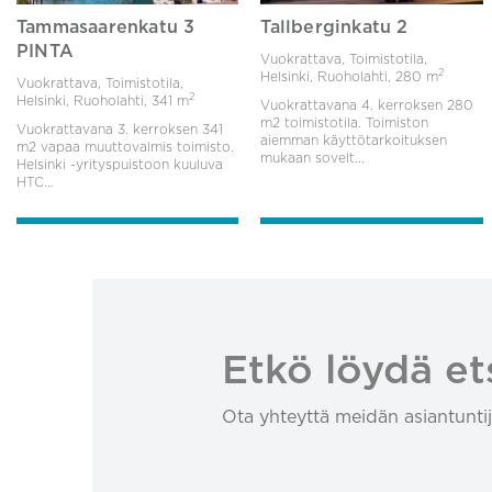
Tammasaarenkatu 3
Tallberginkatu 2
PINTA
Vuokrattava, Toimistotila,
2
Helsinki, Ruoholahti,
280 m
Vuokrattava, Toimistotila,
2
Helsinki, Ruoholahti,
341 m
Vuokrattavana 4. kerroksen 280
m2 toimistotila. Toimiston
Vuokrattavana 3. kerroksen 341
aiemman käyttötarkoituksen
m2 vapaa muuttovalmis toimisto.
mukaan sovelt...
Helsinki -yrityspuistoon kuuluva
HTC...
Etkö löydä et
Ota yhteyttä meidän asiantuntij