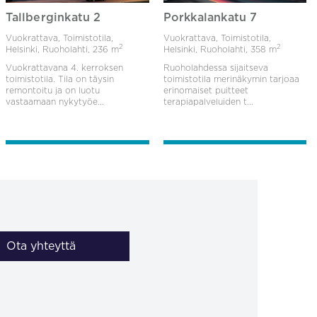
Tallberginkatu 2
Porkkalankatu 7
Vuokrattava, Toimistotila,
Vuokrattava, Toimistotila,
2
2
Helsinki, Ruoholahti,
236 m
Helsinki, Ruoholahti,
358 m
Vuokrattavana 4. kerroksen
Ruoholahdessa sijaitseva
toimistotila. Tila on täysin
toimistotila merinäkymin tarjoaa
remontoitu ja on luotu
erinomaiset puitteet
vastaamaan nykytyöe...
terapiapalveluiden t...
Ota yhteyttä