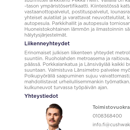
suunnitteli arkkitehti Pekka Helin. Vallalla o
-tason ympäristösertifikaatti. Kiinteistössä kat
vastaanottopalvelut, postituspalvelut, lounasrav
yhteiset aulatilat ja varattavat neuvottelutilat,
autopesula. Parkkihallit ja autopesula torniosan a
Huoneistokohtainen lämmön ja ilmastoinnin sä
hälytysjärjestelmät.
Liikenneyhteydet
Erinomaiset julkisen liikenteen yhteydet metrolla
suuntiin. Ruoholahden metroasema ja raitiova
päässä. Porkkalankatua ja Länsiväylää kaikki 
suuntaan. Valmistuva Länsimetro palvelee my
Polkupyörällä saapuminen sujuu vaivattomasti,
mahdollistavat urheilullisemmankin työmatkan.
kulkuneuvot turvassa työpäivän ajan.
Yhteystiedot
Toimistovuokra
0108368400
info.fi@cushwa