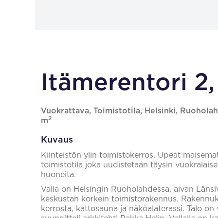
Itämerentori 2,
Vuokrattava, Toimistotila, Helsinki, Ruoholah
2
m
Kuvaus
Kiinteistön ylin toimistokerros. Upeat maisema
toimistotila joka uudistetaan täysin vuokralaisen
huoneita.
Valla on Helsingin Ruoholahdessa, aivan Länsiv
keskustan korkein toimistorakennus. Rakennuks
kerrosta, kattosauna ja näköalaterassi. Talo o