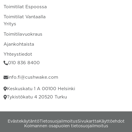
Toimitilat Espoossa
Toimitilat Vantaalla
Yritys
Toimitilavuokraus
Ajankohtaista
Yhteystiedot
010 836 8400
info.fi@cushwake.com
Keskuskatu 1 A 00100 Helsinki
Tykistökatu 4 20520 Turku
Evästekäytäntö
Tietosuojailmoitus
Sivukartta
Käyttöehdot
Kolmannen osapuolen tietosuojailmoitus