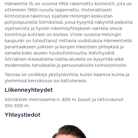
Hämeentie 15 on vuonna 1956 rakennettu kiinteistö, jota on
sittemmin 1990-luvulla laajennettu. Historiallisesti
kiinnostava rakennus sijaitsee Helsingin keskustan
pohjoispuolella Sörnäisissä, jossa kysyntä näkyvillä paikoilla
sijaitsevista ja hyvien liikenneyhteyksien varrella olevia
toimitiloja kohtaan on korkea. Viime vuosina Helsingin
kaupunki on toteuttanut mittavia uudistuksia Hämeentiellä
parantaakseen julkisen ja kevyen liikenteen yhteyksiä ja
samalla koko alueen houkuttelevuutta. Kehittyvällä
Sörnäinen-Kalasatama-Vallila-alueella on kysyntää sekä
moderneille, tehokkaille ja persoonallisille toimistotiloille.
Talossa on uniikkeja yksityiskohtia, kuten kaareva kulma ja
ylemmissä kerroksissa iso kattoterassi.
Liikenneyhteydet
Sörnäisten metroasema n. 400 m, bussit ja raitiovaunut
100-300 m.
Yhteystiedot