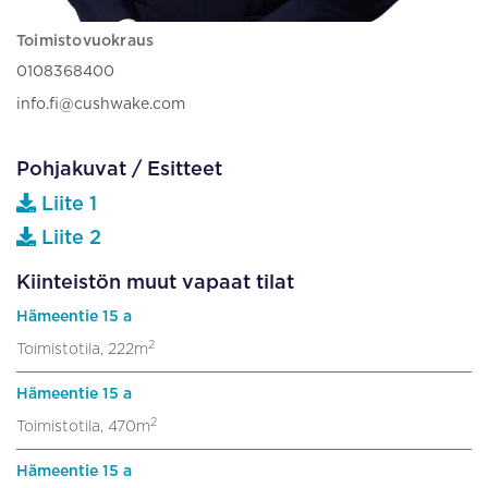
Toimistovuokraus
0108368400
info.fi@cushwake.com
Pohjakuvat / Esitteet
Liite 1
Liite 2
Kiinteistön muut vapaat tilat
Hämeentie 15 a
2
Toimistotila, 222m
Hämeentie 15 a
2
Toimistotila, 470m
Hämeentie 15 a