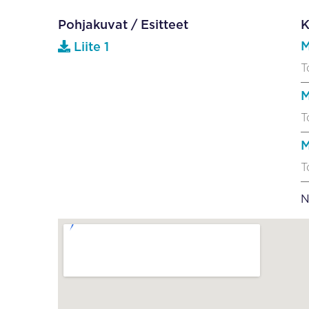
Pohjakuvat / Esitteet
K
M
Liite 1
T
M
T
M
T
N