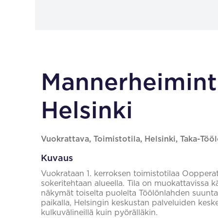
Mannerheiminti
Helsinki
Vuokrattava, Toimistotila, Helsinki, Taka-Töö
Kuvaus
Vuokrataan 1. kerroksen toimistotilaa Oopperat
sokeritehtaan alueella. Tila on muokattavissa 
näkymät toiselta puolelta Töölönlahden suuntaan
paikalla, Helsingin keskustan palveluiden keskellä
kulkuvälineillä kuin pyörälläkin.