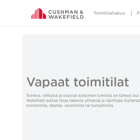
Toimitilahaku
P
Vapaat toimitilat
Toimiva, viihtyisä ja sopivan kokoinen toimitila on tärkeä o
Wakefield auttaa tiloja hakevia yrityksiä ja sijoittajia löytämä
toimistotila, liiketila, varastotila tai tuotantotila.