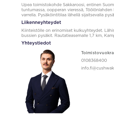
Upea toimistokohde Sakkaroosi, entinen Suome
tuntumassa, oopperan vieressä, Töölönlahden 
varrella. Pysäköintitilaa lähellä sijaitsevalla pys
Liikenneyhteydet
Kiinteistölle on erinomiset kulkuyhteydet. Lähi
bussien pysäkit. Rautatieasemalle 1,7 km, Kam
Yhteystiedot
Toimistovuokra
0108368400
info.fi@cushwa