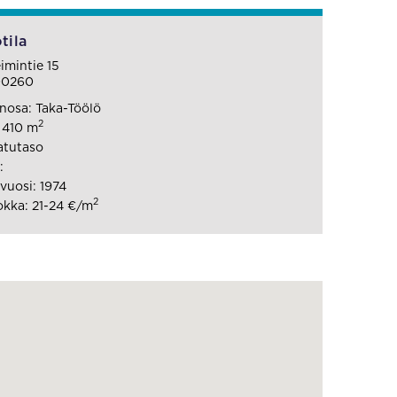
tila
mintie 15
00260
osa: Taka-Töölö
2
: 410 m
atutaso
:
uosi: 1974
2
kka: 21-24 €/m