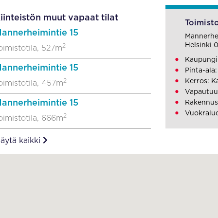
iinteistön muut vapaat tilat
Toimisto
annerheimintie 15
Mannerhei
Helsinki 
2
oimistotila, 527m
Kaupungin
annerheimintie 15
Pinta-ala
2
Kerros: K
oimistotila, 457m
Vapautuu
annerheimintie 15
Rakennusv
Vuokraluo
2
oimistotila, 666m
äytä kaikki