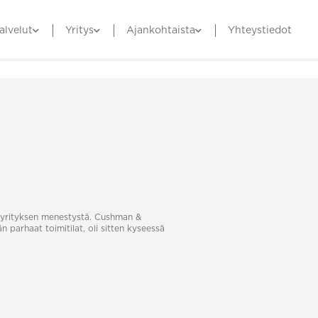
alvelut
Yritys
Ajankohtaista
Yhteystiedot
sa yrityksen menestystä. Cushman &
än parhaat toimitilat, oli sitten kyseessä