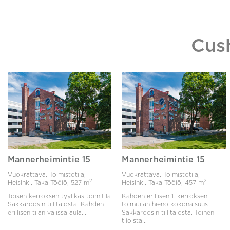
Cus
Mannerheimintie 15
Mannerheimintie 15
Vuokrattava, Toimistotila,
Vuokrattava, Toimistotila,
2
2
Helsinki, Taka-Töölö,
527 m
Helsinki, Taka-Töölö,
457 m
Toisen kerroksen tyylikäs toimitila
Kahden erillisen 1. kerroksen
Sakkaroosin tiilitalosta. Kahden
toimitilan hieno kokonaisuus
erillisen tilan välissä aula...
Sakkaroosin tiilitalosta. Toinen
tiloista...