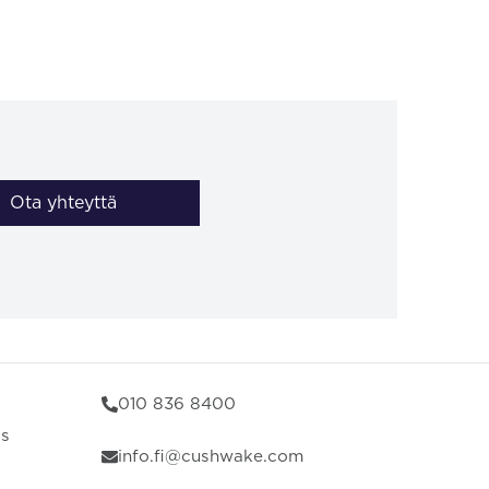
Ota yhteyttä
010 836 8400
us
info.fi@cushwake.com