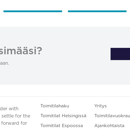
simääsi?
aan.
Toimitilahaku
Yritys
ader with
settle for the
Toimitilat Helsingissä
Toimitilavuokra
t forward for
Toimitilat Espoossa
Ajankohtaista