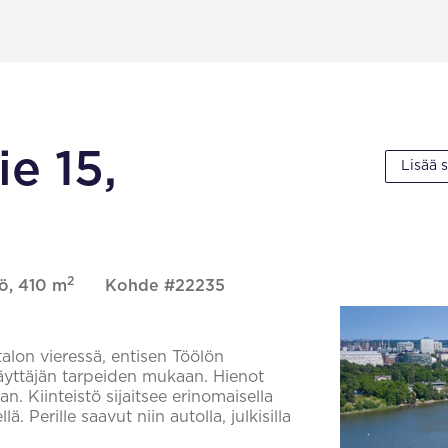
e 15,
Lisää 
2
lö, 410 m
Kohde #22235
alon vieressä, entisen Töölön
käyttäjän tarpeiden mukaan. Hienot
. Kiinteistö sijaitsee erinomaisella
. Perille saavut niin autolla, julkisilla