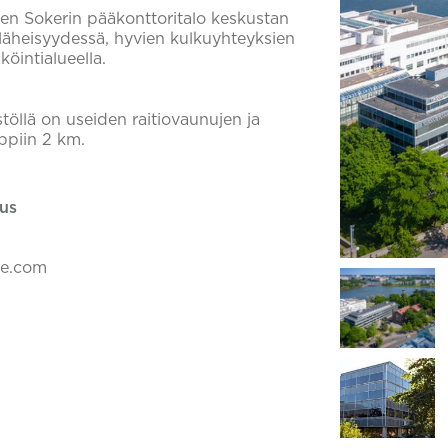
n Sokerin pääkonttoritalo keskustan
läheisyydessä, hyvien kulkuyhteyksien
äköintialueella.
stöllä on useiden raitiovaunujen ja
ppiin 2 km.
us
ke.com