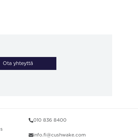
Ota yhteyttä
010 836 8400
us
info.fi@cushwake.com