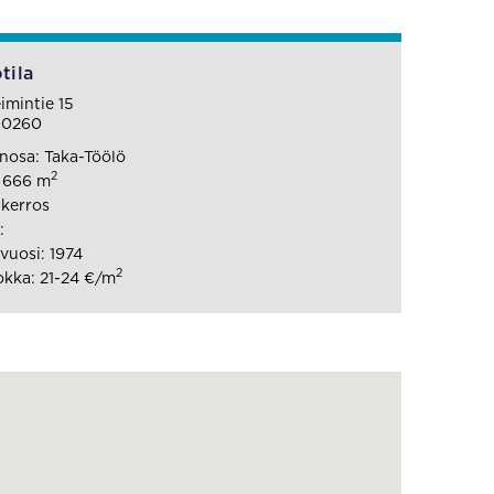
tila
mintie 15
00260
osa: Taka-Töölö
2
: 666 m
 kerros
:
uosi: 1974
2
kka: 21-24 €/m