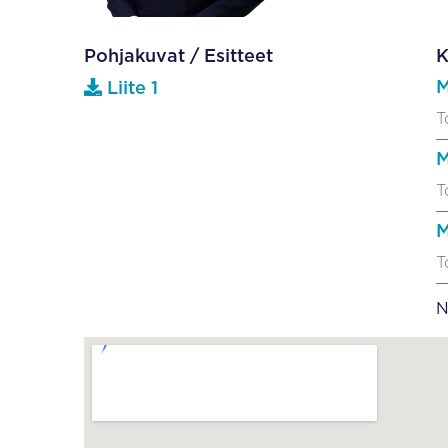
Pohjakuvat / Esitteet
K
M
Liite 1
T
M
T
M
T
N