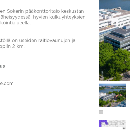
n Sokerin pääkonttoritalo keskustan
läheisyydessä, hyvien kulkuyhteyksien
äköintialueella.
stöllä on useiden raitiovaunujen ja
ppiin 2 km.
us
ke.com