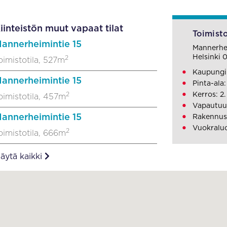
iinteistön muut vapaat tilat
Toimisto
annerheimintie 15
Mannerhei
Helsinki 
2
oimistotila, 527m
Kaupungin
annerheimintie 15
Pinta-ala
2
Kerros: 2.
oimistotila, 457m
Vapautuu
annerheimintie 15
Rakennusv
Vuokraluo
2
oimistotila, 666m
äytä kaikki