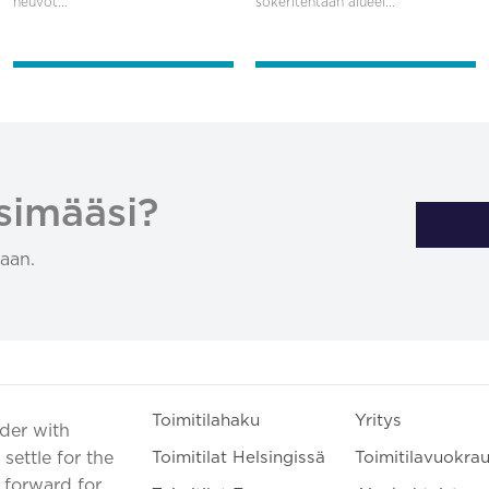
neuvot...
sokeritehtaan alueel...
simääsi?
aan.
Toimitilahaku
Yritys
ader with
settle for the
Toimitilat Helsingissä
Toimitilavuokra
t forward for