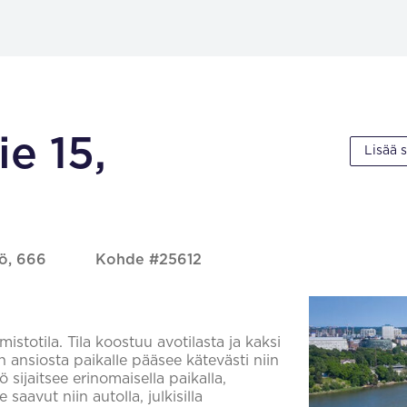
e 15,
Lisää 
lö, 666
Kohde #25612
stotila. Tila koostuu avotilasta ja kaksi
n ansiosta paikalle pääsee kätevästi niin
tö sijaitsee erinomaisella paikalla,
saavut niin autolla, julkisilla