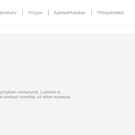
alvelut
Yritys
Ajankohtaista
Yhteystiedot
sa yrityksen menestystä. Cushman &
än parhaat toimitilat, oli sitten kyseessä