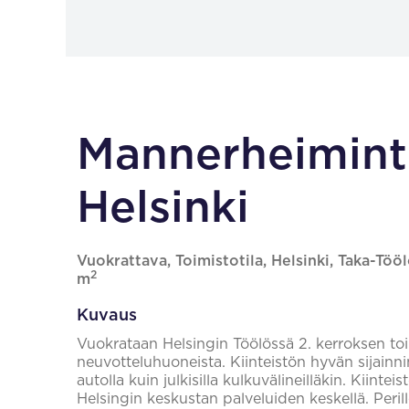
Mannerheiminti
Helsinki
Vuokrattava, Toimistotila, Helsinki, Taka-Töö
2
m
Kuvaus
Vuokrataan Helsingin Töölössä 2. kerroksen toimi
neuvotteluhuoneista. Kiinteistön hyvän sijainni
autolla kuin julkisilla kulkuvälineilläkin. Kiinteis
Helsingin keskustan palveluiden keskellä. Perille 