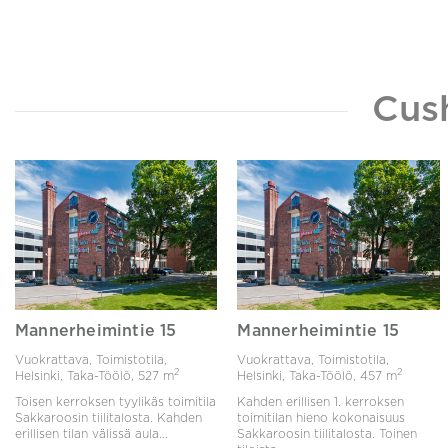
Cus
Mannerheimintie 15
Mannerheimintie 15
Vuokrattava, Toimistotila,
Vuokrattava, Toimistotila,
2
2
Helsinki, Taka-Töölö,
527 m
Helsinki, Taka-Töölö,
457 m
Toisen kerroksen tyylikäs toimitila
Kahden erillisen 1. kerroksen
Sakkaroosin tiilitalosta. Kahden
toimitilan hieno kokonaisuus
erillisen tilan välissä aula...
Sakkaroosin tiilitalosta. Toinen