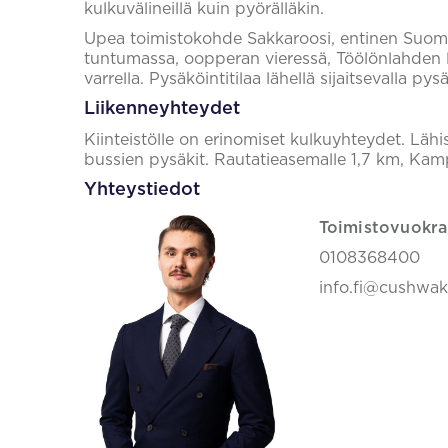
kulkuvälineillä kuin pyörälläkin.
Upea toimistokohde Sakkaroosi, entinen Suome
tuntumassa, oopperan vieressä, Töölönlahden 
varrella. Pysäköintitilaa lähellä sijaitsevalla pys
Liikenneyhteydet
Kiinteistölle on erinomiset kulkuyhteydet. Lähi
bussien pysäkit. Rautatieasemalle 1,7 km, Kam
Yhteystiedot
Toimistovuokra
0108368400
info.fi@cushwa