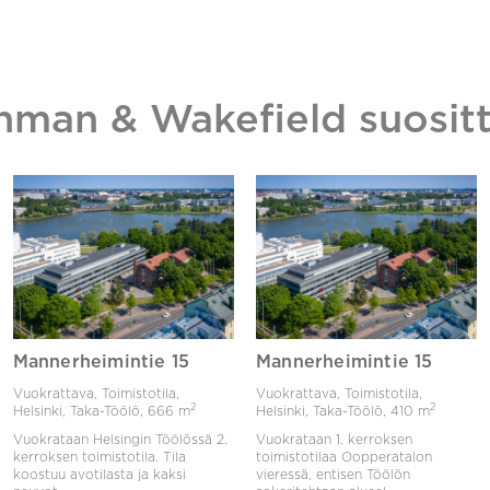
hman & Wakefield suositt
Mannerheimintie 15
Mannerheimintie 15
Vuokrattava, Toimistotila,
Vuokrattava, Toimistotila,
2
2
Helsinki, Taka-Töölö,
666 m
Helsinki, Taka-Töölö,
410 m
Vuokrataan Helsingin Töölössä 2.
Vuokrataan 1. kerroksen
kerroksen toimistotila. Tila
toimistotilaa Oopperatalon
koostuu avotilasta ja kaksi
vieressä, entisen Töölön