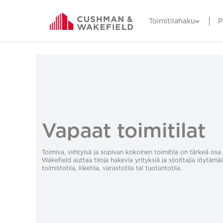
Toimitilahaku
P
Vapaat toimitilat
Toimiva, viihtyisä ja sopivan kokoinen toimitila on tärkeä o
Wakefield auttaa tiloja hakevia yrityksiä ja sijoittajia löytämä
toimistotila, liiketila, varastotila tai tuotantotila.