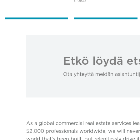
tiloista...
Etkö löydä et
Ota yhteyttä meidän asiantuntij
As a global commercial real estate services le
52,000 professionals worldwide, we will never 
world that’s been built, but relentlessly drive i