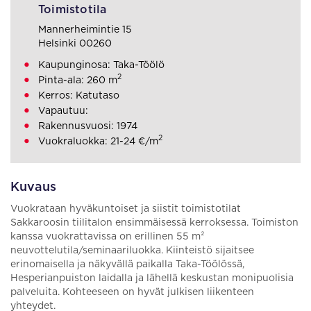
Toimistotila
Mannerheimintie 15
Helsinki 00260
Kaupunginosa: Taka-Töölö
2
Pinta-ala: 260 m
Kerros: Katutaso
Vapautuu:
Rakennusvuosi: 1974
2
Vuokraluokka: 21-24 €/m
Kuvaus
Vuokrataan hyväkuntoiset ja siistit toimistotilat
Sakkaroosin tiilitalon ensimmäisessä kerroksessa. Toimiston
kanssa vuokrattavissa on erillinen 55 m²
neuvottelutila/seminaariluokka. Kiinteistö sijaitsee
erinomaisella ja näkyvällä paikalla Taka-Töölössä,
Hesperianpuiston laidalla ja lähellä keskustan monipuolisia
palveluita. Kohteeseen on hyvät julkisen liikenteen
yhteydet.