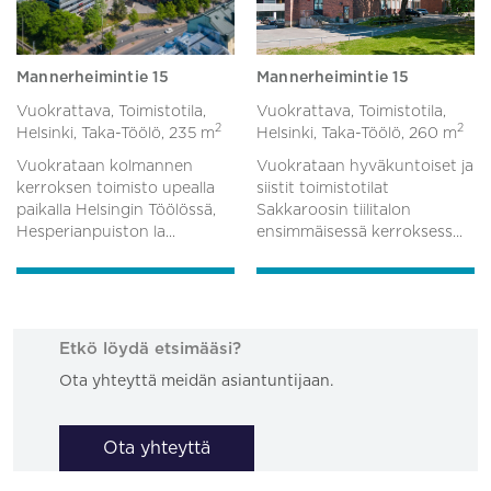
Mannerheimintie 15
Mannerheimintie 15
Vuokrattava, Toimistotila,
Vuokrattava, Toimistotila,
2
2
Helsinki, Taka-Töölö,
235 m
Helsinki, Taka-Töölö,
260 m
Vuokrataan kolmannen
Vuokrataan hyväkuntoiset ja
kerroksen toimisto upealla
siistit toimistotilat
paikalla Helsingin Töölössä,
Sakkaroosin tiilitalon
Hesperianpuiston la...
ensimmäisessä kerroksess...
Etkö löydä etsimääsi?
Ota yhteyttä meidän asiantuntijaan.
Ota yhteyttä