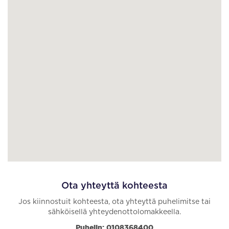
Ota yhteyttä kohteesta
Jos kiinnostuit kohteesta, ota yhteyttä puhelimitse tai
sähköisellä yhteydenottolomakkeella.
Puhelin: 0108368400