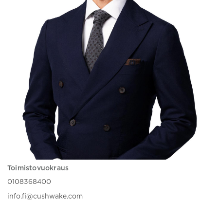
Toimistovuokraus
0108368400
info.fi@cushwake.com