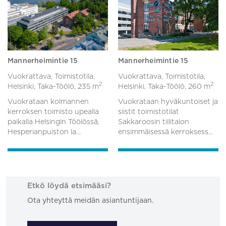
Mannerheimintie 15
Mannerheimintie 15
Vuokrattava, Toimistotila,
Vuokrattava, Toimistotila,
2
2
Helsinki, Taka-Töölö,
235 m
Helsinki, Taka-Töölö,
260 m
Vuokrataan kolmannen
Vuokrataan hyväkuntoiset ja
kerroksen toimisto upealla
siistit toimistotilat
paikalla Helsingin Töölössä,
Sakkaroosin tiilitalon
Hesperianpuiston la...
ensimmäisessä kerroksess...
Etkö löydä etsimääsi?
Ota yhteyttä meidän asiantuntijaan.