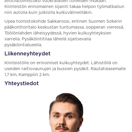
avotilatoimistoksi vuokralaisen toiveiden mukaan.
Kiinteistön erinomainen sijainti takaa helpon työmatkailun
niin autolla kuin julkisilla kulkuvälineilläkin.
Upea toimistokohde Sakkaroosi, entinen Suomen Sokerin
pääkonttoritalo keskustan tuntumassa, oopperan vieressä,
Töölönlahden läheisyydessä, hyvien kulkuyhteyksien
varrella. Pysäköintitilaa lähellä sijaitsevalla
pysäköintialueella.
Liikenneyhteydet
Kiinteistölle on erinomiset kulkuyhteydet. Lähistöllä on
useiden raitiovaunujen ja bussien pysäkit. Rautatieasemalle
1,7 km, Kamppiin 2 km.
Yhteystiedot