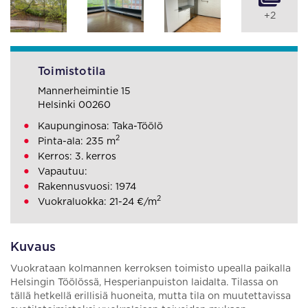
+2
Toimistotila
Mannerheimintie 15
Helsinki 00260
Kaupunginosa: Taka-Töölö
2
Pinta-ala: 235 m
Kerros: 3. kerros
Vapautuu:
Rakennusvuosi: 1974
2
Vuokraluokka: 21-24 €/m
Kuvaus
Vuokrataan kolmannen kerroksen toimisto upealla paikalla
Helsingin Töölössä, Hesperianpuiston laidalta. Tilassa on
tällä hetkellä erillisiä huoneita, mutta tila on muutettavissa