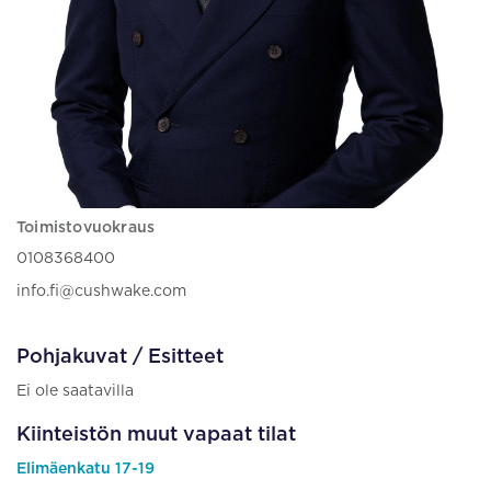
Toimistovuokraus
0108368400
info.fi@cushwake.com
Pohjakuvat / Esitteet
Ei ole saatavilla
Kiinteistön muut vapaat tilat
Elimäenkatu 17-19