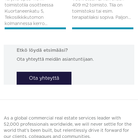
toimistotila osoitteessa
409 m2 toimisto. Tila on
Kuortaneenkatu 5,
toimistoksi tai esim.
Tekosilkkikutomon
terapiatilaksi sopiva. Paljon...
kolmannessa kerro...
Etkö löydä etsimääsi?
Ota yhteyttä meidän asiantuntijaan.
Ota yhteyttä
As a global commercial real estate services leader with
52,000 professionals worldwide, we will never settle for the
world that’s been built, but relentlessly drive it forward for
our clients, colleagues and communities.