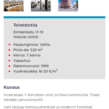
Toimistotila
Elimäenkatu 17-19
Helsinki 00510
Kaupunginosa: Vallila
2
Pinta-ala: 520 m
Kerros: 7. kerros
Vapautuu:
Rakennusvuosi: 1999
2
Vuokraluokka: 16-20 €/m
Kuvaus
Vuokrataan 7. kerroksen siisti ja tilava toimistotila. Tilaan
tehdään perusremontti.
Valli tarjoaa teollisuushenkiset ja modernit toimitilat