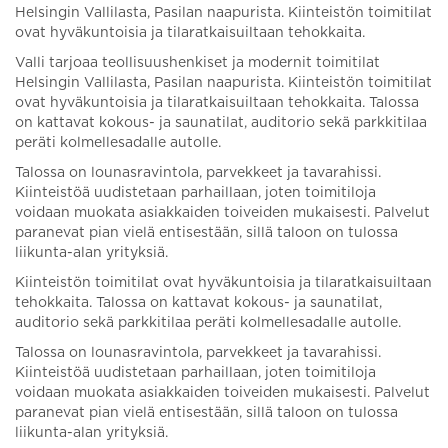
Helsingin Vallilasta, Pasilan naapurista. Kiinteistön toimitilat
ovat hyväkuntoisia ja tilaratkaisuiltaan tehokkaita.
Valli tarjoaa teollisuushenkiset ja modernit toimitilat
Helsingin Vallilasta, Pasilan naapurista. Kiinteistön toimitilat
ovat hyväkuntoisia ja tilaratkaisuiltaan tehokkaita. Talossa
on kattavat kokous- ja saunatilat, auditorio sekä parkkitilaa
peräti kolmellesadalle autolle.
Talossa on lounasravintola, parvekkeet ja tavarahissi.
Kiinteistöä uudistetaan parhaillaan, joten toimitiloja
voidaan muokata asiakkaiden toiveiden mukaisesti. Palvelut
paranevat pian vielä entisestään, sillä taloon on tulossa
liikunta-alan yrityksiä.
Kiinteistön toimitilat ovat hyväkuntoisia ja tilaratkaisuiltaan
tehokkaita. Talossa on kattavat kokous- ja saunatilat,
auditorio sekä parkkitilaa peräti kolmellesadalle autolle.
Talossa on lounasravintola, parvekkeet ja tavarahissi.
Kiinteistöä uudistetaan parhaillaan, joten toimitiloja
voidaan muokata asiakkaiden toiveiden mukaisesti. Palvelut
paranevat pian vielä entisestään, sillä taloon on tulossa
liikunta-alan yrityksiä.