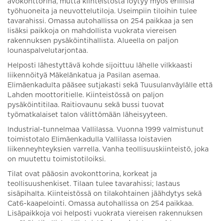
avokonttorina, mutta kiinteistöstä löytyy myös erillisiä
työhuoneita ja neuvottelutiloja. Useimpiin tiloihin tulee
tavarahissi. Omassa autohallissa on 254 paikkaa ja sen
lisäksi paikkoja on mahdollista vuokrata viereisen
rakennuksen pysäköintihallista. Alueella on paljon
lounaspalvelutarjontaa.
Helposti lähestyttävä kohde sijoittuu lähelle vilkkaasti
liikennöityä Mäkelänkatua ja Pasilan asemaa.
Elimäenkadulta pääsee sutjakasti sekä Tuusulanväylälle että
Lahden moottoritielle. Kiinteistössä on paljon
pysäköintitilaa. Raitiovaunu sekä bussi tuovat
työmatkalaiset talon välittömään läheisyyteen.
Industrial-tunnelmaa Vallilassa. Vuonna 1999 valmistunut
toimistotalo Elimäenkadulla Vallilassa loistavien
liikenneyhteyksien varrella. Vanha teollisuuskiinteistö, joka
on muutettu toimistotiloiksi.
Tilat ovat pääosin avokonttorina, korkeat ja
teollisuushenkiset. Tilaan tulee tavarahissi; lastaus
sisäpihalta. Kiinteistössä on tilakohtainen jäähdytys sekä
Cat6-kaapelointi. Omassa autohallissa on 254 paikkaa.
Lisäpaikkoja voi helposti vuokrata viereisen rakennuksen