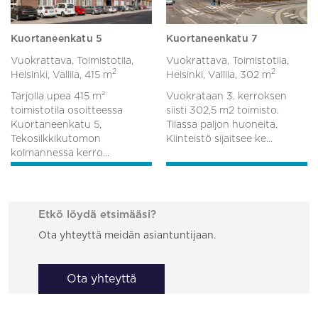
Kuortaneenkatu 5
Kuortaneenkatu 7
Vuokrattava, Toimistotila,
Vuokrattava, Toimistotila,
2
2
Helsinki, Vallila,
415 m
Helsinki, Vallila,
302 m
Tarjolla upea 415 m²
Vuokrataan 3. kerroksen
toimistotila osoitteessa
siisti 302,5 m2 toimisto.
Kuortaneenkatu 5,
Tilassa paljon huoneita.
Tekosilkkikutomon
Kiinteistö sijaitsee ke...
kolmannessa kerro...
Etkö löydä etsimääsi?
Ota yhteyttä meidän asiantuntijaan.
Ota yhteyttä