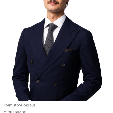
Toimistovuokraus
0108368400