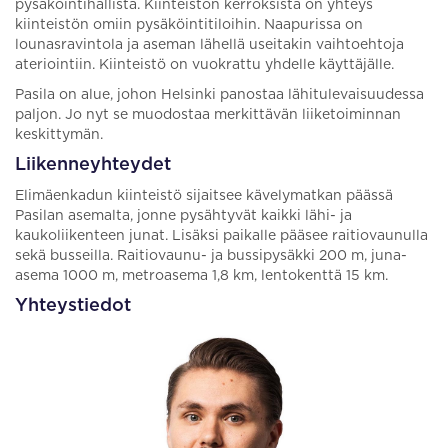
pysäköintihallista. Kiinteistön kerroksista on yhteys
kiinteistön omiin pysäköintitiloihin. Naapurissa on
lounasravintola ja aseman lähellä useitakin vaihtoehtoja
ateriointiin. Kiinteistö on vuokrattu yhdelle käyttäjälle.
Pasila on alue, johon Helsinki panostaa lähitulevaisuudessa
paljon. Jo nyt se muodostaa merkittävän liiketoiminnan
keskittymän.
Liikenneyhteydet
Elimäenkadun kiinteistö sijaitsee kävelymatkan päässä
Pasilan asemalta, jonne pysähtyvät kaikki lähi- ja
kaukoliikenteen junat. Lisäksi paikalle pääsee raitiovaunulla
sekä busseilla. Raitiovaunu- ja bussipysäkki 200 m, juna-
asema 1000 m, metroasema 1,8 km, lentokenttä 15 km.
Yhteystiedot