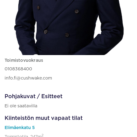
Toimistovuokraus
0108368400
info.fi@cushwake.com
Pohjakuvat / Esitteet
Ei ole saatavilla
Kiinteistön muut vapaat tilat
Elimäenkatu 5
2
Toimistotila, 247m