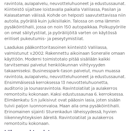
ravintola, aulapalvelu, neuvotteluhuoneet ja edustussaunat.
Kiinteistö sijaitsee loistavalla paikalla Vallilassa, Pasilan ja
Kalasataman välissä. Kohde on helposti saavutettavissa niin
autolla, pyörällä kuin julkisillakin. Talossa on oma lämmin
pysäköintihalli, jossa on noin 150 autopaikkaa. Polkupyörille
on omat säilytystilat, ja pyöräilijöitä varten on käytössä
erilliset pukeutumis- ja peseytymistilat.
Laadukas pääkonttoritasoinen kiinteistö Vallilassa,
valmistunut v.2002. Rakennettu aikoinaan Soneralle omaan
käyttöön. Moderni toimistotalo pitää sisällään kaikki
tarvitsemasi palvelut henkilökunnan viihtyvyyden
takaamiseksi. Businesspark-tason palvelut, muun muassa
ravintola, aulapalvelu, neuvotteluhuoneet ja edustussaunat.
Ensimmäisessä kerroksessa 13 neuvotteluhuonetta,
auditorio ja lounasravintola. Ravintolatilat ja aulakerros
remontoitu kokonaan. Kaksi edustussaunaa 6. kerroksessa.
Elimäenkatu 5:n julkisivut ovat pääosin lasia, joten sisään
tulvii paljon luonnonvaloa. Maan alla oma pysäköintihalli.
Erinomainen sijainti Sturenkadun läheisyydessä, hyvien
liikenneyhteyksien äärellä. Ravintolatilat ja aulakerros
remontoitu kokonaan.