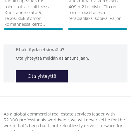
Tarjolla upea 415 m²
Vuokrataan 2. kerroksen
toimistotila osoitteessa
409 m2 toimisto. Tila on
Kuortaneenkatu 5,
toimistoksi tai esim.
Tekosilkkikutomon
terapiatilaksi sopiva. Paljon...
kolmannessa kerro...
Etkö löydä etsimääsi?
Ota yhteyttä meidän asiantuntijaan.
Ota yhteyttä
As a global commercial real estate services leader with
52,000 professionals worldwide, we will never settle for the
world that’s been built, but relentlessly drive it forward for