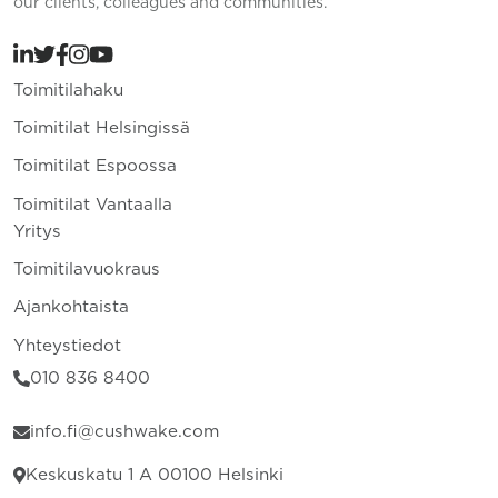
our clients, colleagues and communities.
Toimitilahaku
Toimitilat Helsingissä
Toimitilat Espoossa
Toimitilat Vantaalla
Yritys
Toimitilavuokraus
Ajankohtaista
Yhteystiedot
010 836 8400
info.fi@cushwake.com
Keskuskatu 1 A 00100 Helsinki