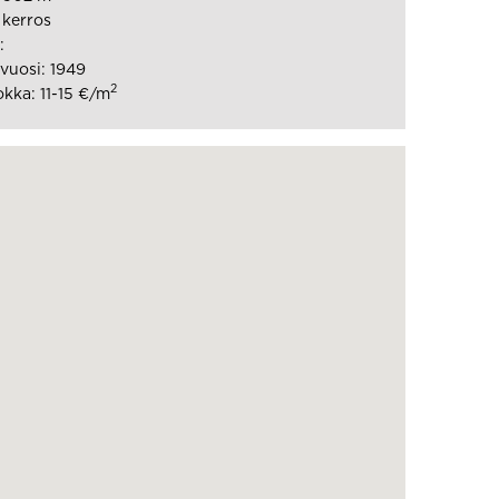
 kerros
:
vuosi: 1949
2
kka: 11-15 €/m