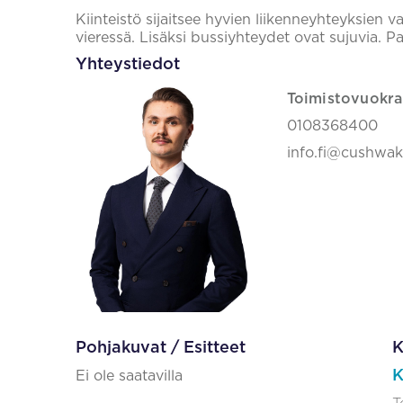
Kiinteistö sijaitsee hyvien liikenneyhteyksien v
vieressä. Lisäksi bussiyhteydet ovat sujuvia. P
Yhteystiedot
Toimistovuokra
0108368400
info.fi@cushwa
Pohjakuvat / Esitteet
K
K
Ei ole saatavilla