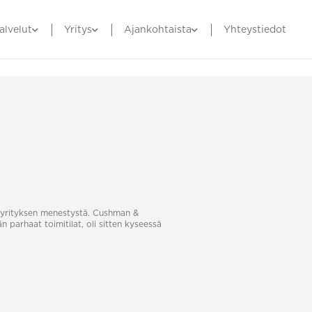
alvelut
Yritys
Ajankohtaista
Yhteystiedot
sa yrityksen menestystä. Cushman &
än parhaat toimitilat, oli sitten kyseessä