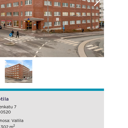
tila
enkatu 7
00520
osa: Vallila
2
: 302 m