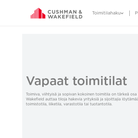
Toimitilahaku
P
Vapaat toimitilat
Toimiva, viihtyisä ja sopivan kokoinen toimitila on tärkeä o
Wakefield auttaa tiloja hakevia yrityksiä ja sijoittajia löytämä
toimistotila, liiketila, varastotila tai tuotantotila.