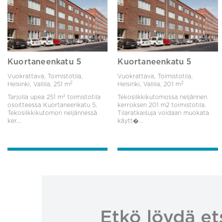
Kuortaneenkatu 5
Kuortaneenkatu 5
Vuokrattava, Toimistotila,
Vuokrattava, Toimistotila,
2
2
Helsinki, Vallila,
251 m
Helsinki, Vallila,
201 m
Tarjolla upea 251 m² toimistotila
Tekosilkkikutomossa neljännen
osoitteessa Kuortaneenkatu 5,
kerroksen 201 m2 toimistotila.
Tekosilkkikutomon neljännessä
Tilaratkaisuja voidaan muokata
ker...
käytt�...
Etkö löydä et