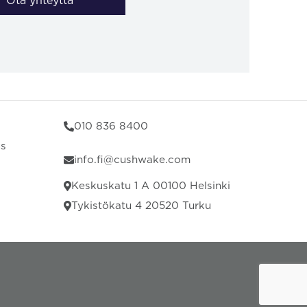
Ota yhteyttä
010 836 8400
us
info.fi@cushwake.com
Keskuskatu 1 A 00100 Helsinki
Tykistökatu 4 20520 Turku