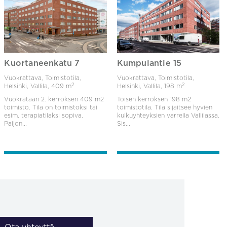
Kuortaneenkatu 7
Kumpulantie 15
Vuokrattava, Toimistotila,
Vuokrattava, Toimistotila,
2
2
Helsinki, Vallila,
409 m
Helsinki, Vallila,
198 m
Vuokrataan 2. kerroksen 409 m2
Toisen kerroksen 198 m2
toimisto. Tila on toimistoksi tai
toimistotila. Tila sijaitsee hyvien
esim. terapiatilaksi sopiva.
kulkuyhteyksien varrella Vallilassa.
Paljon...
Sis...