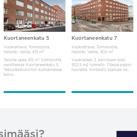
Kuortaneenkatu 5
Kuortaneenkatu 7
Vuokrattava, Toimistotila,
Vuokrattava, Toimistotila,
2
2
Helsinki, Vallila,
415 m
Helsinki, Vallila,
302 m
Tarjolla upea 415 m² toimistotila
Vuokrataan 3. kerroksen siisti
osoitteessa Kuortaneenkatu 5,
302,5 m2 toimisto. Tilassa paljon
Tekosilkkikutomon kolmannessa
huoneita. Kiinteistö sijaitsee ke...
kerro...
simääsi?