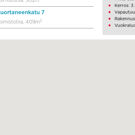
oimistotila, 302m
Kerros: 3.
uortaneenkatu 7
Vapautuu
Rakennus
2
oimistotila, 409m
Vuokraluo