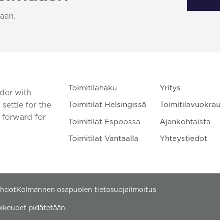
aan.
Toimitilahaku
Yritys
ader with
settle for the
Toimitilat Helsingissä
Toimitilavuokra
t forward for
Toimitilat Espoossa
Ajankohtaista
Toimitilat Vantaalla
Yhteystiedot
ehdot
Kolmannen osapuolen tietosuojailmoitus
ikeudet pidätetään.