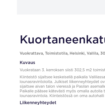
Kuortaneenkatu
Vuokrattava, Toimistotila, Helsinki, Vallila, 
Kuvaus
Vuokrataan 3. kerroksen siisti 302,5 m2 toimist
Kiinteistö sijaitsee keskeisellä paikalla Vallilas
lounasravintoloita. Julkiset liikenneyhteydet o
sijaitsee aivan talon vieressä ja Pasilan asema
Paikalle pääsee kätevästi myös omalla autolla t
lounasravintola. Kiinteistössä on oma autohalli
Liikenneyhteydet