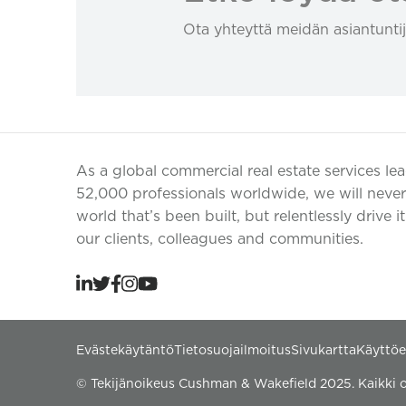
Ota yhteyttä meidän asiantuntij
As a global commercial real estate services le
52,000 professionals worldwide, we will never 
world that’s been built, but relentlessly drive i
our clients, colleagues and communities.
Evästekäytäntö
Tietosuojailmoitus
Sivukartta
Käyttö
© Tekijänoikeus Cushman & Wakefield 2025. Kaikki o