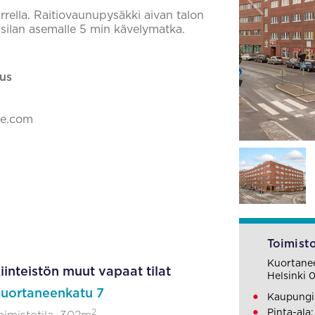
arrella. Raitiovaunupysäkki aivan talon
asilan asemalle 5 min kävelymatka.
us
ke.com
Toimisto
Kuortane
iinteistön muut vapaat tilat
Helsinki 
uortaneenkatu 7
Kaupungin
2
Pinta-ala