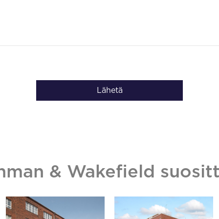
Lähetä
hman & Wakefield suositt