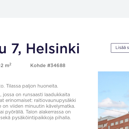
 7, Helsinki
Lisää 
2
302 m
Kohde #34688
o. Tilassa paljon huoneita.
sa, jossa on runsaasti laadukkaita
vat erinomaiset: raitiovaunupysäkki
lle on viiden minuutin kävelymatka.
ai pyörällä. Talon alakerrassa on
 sekä pysäköintipaikkoja pihalla.