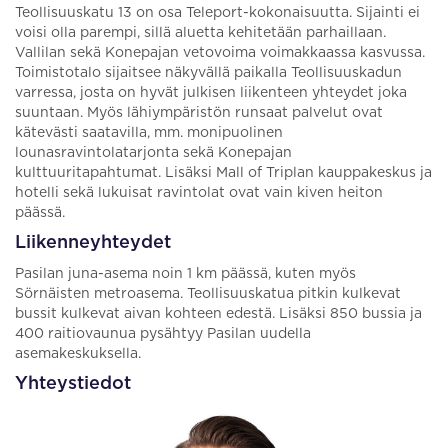
Teollisuuskatu 13 on osa Teleport-kokonaisuutta. Sijainti ei
voisi olla parempi, sillä aluetta kehitetään parhaillaan.
Vallilan sekä Konepajan vetovoima voimakkaassa kasvussa.
Toimistotalo sijaitsee näkyvällä paikalla Teollisuuskadun
varressa, josta on hyvät julkisen liikenteen yhteydet joka
suuntaan. Myös lähiympäristön runsaat palvelut ovat
kätevästi saatavilla, mm. monipuolinen
lounasravintolatarjonta sekä Konepajan
kulttuuritapahtumat. Lisäksi Mall of Triplan kauppakeskus ja
hotelli sekä lukuisat ravintolat ovat vain kiven heiton
päässä.
Liikenneyhteydet
Pasilan juna-asema noin 1 km päässä, kuten myös
Sörnäisten metroasema. Teollisuuskatua pitkin kulkevat
bussit kulkevat aivan kohteen edestä. Lisäksi 850 bussia ja
400 raitiovaunua pysähtyy Pasilan uudella
asemakeskuksella.
Yhteystiedot