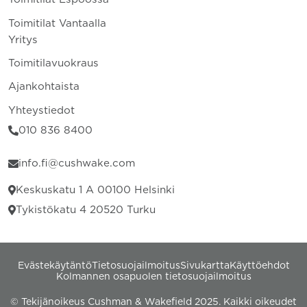
Toimitilat Vantaalla
Yritys
Toimitilavuokraus
Ajankohtaista
Yhteystiedot
010 836 8400
info.fi@cushwake.com
Keskuskatu 1 A 00100 Helsinki
Tykistökatu 4 20520 Turku
Evästekäytäntö
Tietosuojailmoitus
Sivukartta
Käyttöehdot
Kolmannen osapuolen tietosuojailmoitus
© Tekijänoikeus Cushman & Wakefield 2025. Kaikki oikeudet