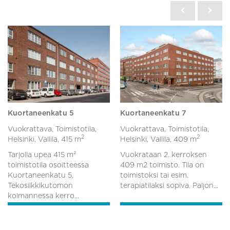
Kuortaneenkatu 5
Kuortaneenkatu 7
Vuokrattava, Toimistotila,
Vuokrattava, Toimistotila,
2
2
Helsinki, Vallila,
415 m
Helsinki, Vallila,
409 m
Tarjolla upea 415 m²
Vuokrataan 2. kerroksen
toimistotila osoitteessa
409 m2 toimisto. Tila on
Kuortaneenkatu 5,
toimistoksi tai esim.
Tekosilkkikutomon
terapiatilaksi sopiva. Paljon...
kolmannessa kerro...