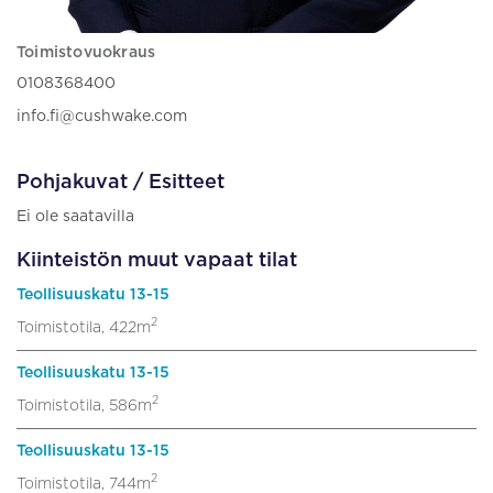
Toimistovuokraus
0108368400
info.fi@cushwake.com
Pohjakuvat / Esitteet
Ei ole saatavilla
Kiinteistön muut vapaat tilat
Teollisuuskatu 13-15
2
Toimistotila, 422m
Teollisuuskatu 13-15
2
Toimistotila, 586m
Teollisuuskatu 13-15
2
Toimistotila, 744m