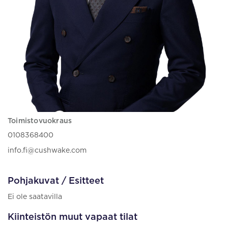
Toimistovuokraus
0108368400
info.fi@cushwake.com
Pohjakuvat / Esitteet
Ei ole saatavilla
Kiinteistön muut vapaat tilat