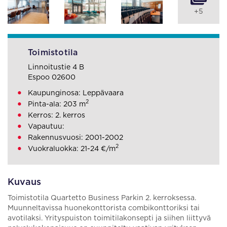
+5
Toimistotila
Linnoitustie 4 B
Espoo 02600
Kaupunginosa: Leppävaara
2
Pinta-ala: 203 m
Kerros: 2. kerros
Vapautuu:
Rakennusvuosi: 2001-2002
2
Vuokraluokka: 21-24 €/m
Kuvaus
Toimistotila Quartetto Business Parkin 2. kerroksessa.
Muunneltavissa huonekonttorista combikonttoriksi tai
avotilaksi. Yrityspuiston toimitilakonsepti ja siihen liittyvä