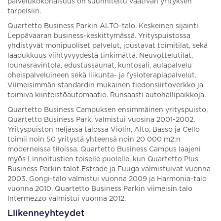
palvelukokonaisuus on suunniteltu vaativan yrityksen
tarpeisiin.
Quartetto Business Parkin ALTO-talo. Keskeinen sijainti
Leppävaaran business-keskittymässä. Yrityspuistossa
yhdistyvät monipuoliset palvelut, joustavat toimitilat, sekä
laadukkuus viihtyvyydestä tinkimättä. Neuvottelutilat,
lounasravintola, edustussaunat, kuntosali, aulapalvelu
oheispalveluineen sekä liikunta- ja fysioterapiapalvelut.
Viimeisimmän standardin mukainen tiedonsiirtoverkko ja
toimiva kiinteistöautomaatio. Runsaasti autohallipaikkoja.
Quartetto Business Campuksen ensimmäinen yrityspuisto,
Quartetto Business Park, valmistui vuosina 2001-2002.
Yrityspuiston neljässä talossa Violin, Alto, Basso ja Cello
toimii noin 50 yritystä yhteensä noin 20 000 m2:n
moderneissa tiloissa. Quartetto Business Campus laajeni
myös Linnoitustien toiselle puolelle, kun Quartetto Plus
Business Parkin talot Estrade ja Fuuga valmistuivat vuonna
2003. Gongi-talo valmistui vuonna 2009 ja Harmonia-talo
vuonna 2010. Quartetto Business Parkin viimeisin talo
Intermezzo valmistui vuonna 2012.
Liikenneyhteydet