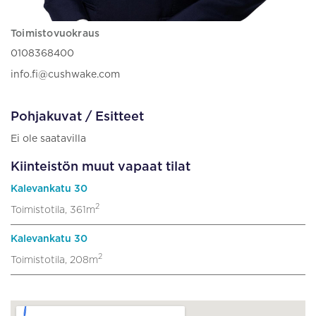
Toimistovuokraus
0108368400
info.fi@cushwake.com
Pohjakuvat / Esitteet
Ei ole saatavilla
Kiinteistön muut vapaat tilat
Kalevankatu 30
2
Toimistotila, 361m
Kalevankatu 30
2
Toimistotila, 208m