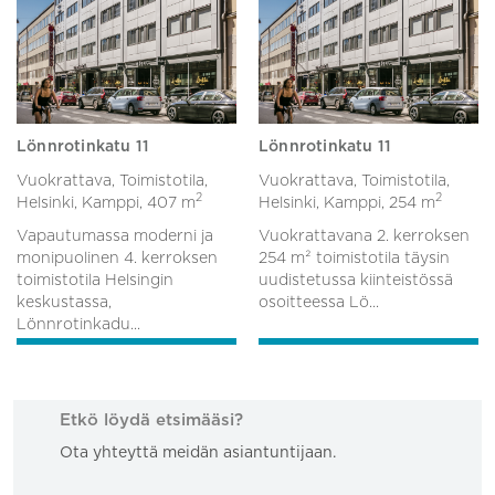
Lönnrotinkatu 11
Lönnrotinkatu 11
Vuokrattava, Toimistotila,
Vuokrattava, Toimistotila,
2
2
Helsinki, Kamppi,
407 m
Helsinki, Kamppi,
254 m
Vapautumassa moderni ja
Vuokrattavana 2. kerroksen
monipuolinen 4. kerroksen
254 m² toimistotila täysin
toimistotila Helsingin
uudistetussa kiinteistössä
keskustassa,
osoitteessa Lö...
Lönnrotinkadu...
Etkö löydä etsimääsi?
Ota yhteyttä meidän asiantuntijaan.