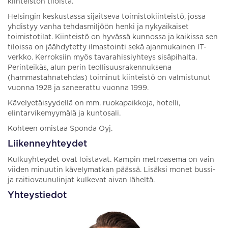
kiinteistön tiloista.
Helsingin keskustassa sijaitseva toimistokiinteistö, jossa
yhdistyy vanha tehdasmiljöön henki ja nykyaikaiset
toimistotilat. Kiinteistö on hyvässä kunnossa ja kaikissa sen
tiloissa on jäähdytetty ilmastointi sekä ajanmukainen IT-
verkko. Kerroksiin myös tavarahissiyhteys sisäpihalta.
Perinteikäs, alun perin teollisuusrakennuksena
(hammastahnatehdas) toiminut kiinteistö on valmistunut
vuonna 1928 ja saneerattu vuonna 1999.
Kävelyetäisyydellä on mm. ruokapaikkoja, hotelli,
elintarvikemyymälä ja kuntosali.
Kohteen omistaa Sponda Oyj.
Liikenneyhteydet
Kulkuyhteydet ovat loistavat. Kampin metroasema on vain
viiden minuutin kävelymatkan päässä. Lisäksi monet bussi-
ja raitiovaunulinjat kulkevat aivan läheltä.
Yhteystiedot