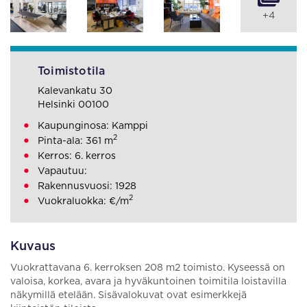
+4
Toimistotila
Kalevankatu 30
Helsinki 00100
Kaupunginosa: Kamppi
2
Pinta-ala: 361 m
Kerros: 6. kerros
Vapautuu:
Rakennusvuosi: 1928
2
Vuokraluokka: €/m
Kuvaus
Vuokrattavana 6. kerroksen 208 m2 toimisto. Kyseessä on
valoisa, korkea, avara ja hyväkuntoinen toimitila loistavilla
näkymillä etelään. Sisävalokuvat ovat esimerkkejä