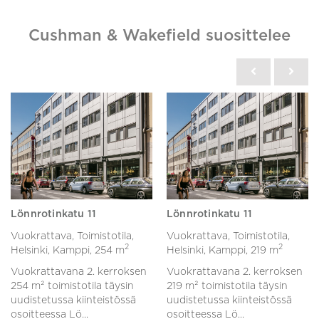
Cushman & Wakefield suosittelee
Lönnrotinkatu 11
Lönnrotinkatu 11
Vuokrattava, Toimistotila,
Vuokrattava, Toimistotila,
2
2
Helsinki, Kamppi,
254 m
Helsinki, Kamppi,
219 m
Vuokrattavana 2. kerroksen
Vuokrattavana 2. kerroksen
254 m² toimistotila täysin
219 m² toimistotila täysin
uudistetussa kiinteistössä
uudistetussa kiinteistössä
osoitteessa Lö...
osoitteessa Lö...