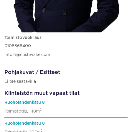
Toimistovuokraus
0108368400
info.fi@cushwake.com
Pohjakuvat / Esitteet
Ei ole saatavilla
Kiinteistön muut vapaat tilat
Ruoholahdenkatu 8
2
Toimistotila, 148m
Ruoholahdenkatu 8
2