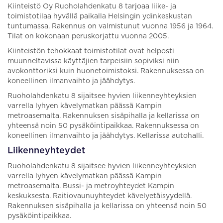
Kiinteistö Oy Ruoholahdenkatu 8 tarjoaa liike- ja
toimistotilaa hyvällä paikalla Helsingin ydinkeskustan
tuntumassa. Rakennus on valmistunut vuonna 1956 ja 1964.
Tilat on kokonaan peruskorjattu vuonna 2005.
Kiinteistön tehokkaat toimistotilat ovat helposti
muunneltavissa käyttäjien tarpeisiin sopiviksi niin
avokonttoriksi kuin huonetoimistoksi. Rakennuksessa on
koneellinen ilmanvaihto ja jäähdytys.
Ruoholahdenkatu 8 sijaitsee hyvien liikenneyhteyksien
varrella lyhyen kävelymatkan päässä Kampin
metroasemalta. Rakennuksen sisäpihalla ja kellarissa on
yhteensä noin 50 pysäköintipaikkaa. Rakennuksessa on
koneellinen ilmanvaihto ja jäähdytys. Kellarissa autohalli.
Liikenneyhteydet
Ruoholahdenkatu 8 sijaitsee hyvien liikenneyhteyksien
varrella lyhyen kävelymatkan päässä Kampin
metroasemalta. Bussi- ja metroyhteydet Kampin
keskuksesta. Raitiovaunuyhteydet kävelyetäisyydellä.
Rakennuksen sisäpihalla ja kellarissa on yhteensä noin 50
pysäköintipaikkaa.