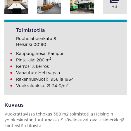
+3
Toimistotila
Ruoholahdenkatu 8
Helsinki 00180
Kaupunginosa: Kamppi
2
Pinta-ala: 206 m
Kerros: 7. kerros
Vapautuu: Heti vapaa
Rakennusvuosi: 1956 ja 1964
2
Vuokraluokka: 21-24 €/m
Kuvaus
Vuokrattavissa tehokas 388 m2 toimistotila Helsingin
ydinkeskustan tuntumassa. Sisävalokuvat ovat esimerkkejä
kiinteistön tiloista.