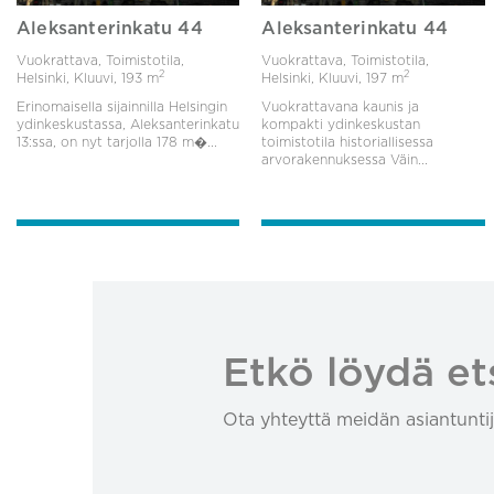
Aleksanterinkatu 44
Aleksanterinkatu 44
Vuokrattava, Toimistotila,
Vuokrattava, Toimistotila,
2
2
Helsinki, Kluuvi,
193 m
Helsinki, Kluuvi,
197 m
Erinomaisella sijainnilla Helsingin
Vuokrattavana kaunis ja
ydinkeskustassa, Aleksanterinkatu
kompakti ydinkeskustan
13:ssa, on nyt tarjolla 178 m�...
toimistotila historiallisessa
arvorakennuksessa Väin...
Etkö löydä et
Ota yhteyttä meidän asiantuntij