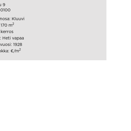
u 9
00100
osa: Kluuvi
2
: 170 m
 kerros
 Heti vapaa
uosi: 1928
2
okka: €/m