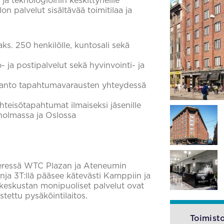
 ja teknologioihin keskittyneille
lon palvelut sisältävää toimitilaa ja
s. 250 henkilölle, kuntosali sekä
- ja postipalvelut sekä hyvinvointi- ja
tanto tapahtumavarausten yhteydessä
hteisötapahtumat ilmaiseksi jäsenille
holmassa ja Oslossa
vieressä WTC Plazan ja Ateneumin
nja 3T:llä pääsee kätevästi Kamppiin ja
nkeskustan monipuoliset palvelut ovat
stettu pysäköintilaitos.
Toimisto