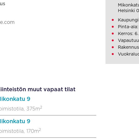
us
Mikonkat
Helsinki 
Kaupungin
ke.com
Pinta-ala
Kerros: 6.
Vapautuu:
Rakennusv
Vuokralu
iinteistön muut vapaat tilat
ikonkatu 9
2
oimistotila, 375m
ikonkatu 9
2
oimistotila, 170m