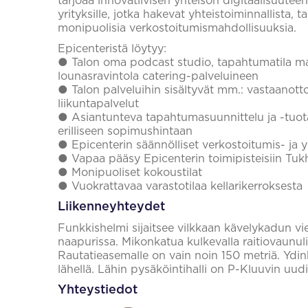
tarjoaa innovatiivisen yhteisön digitaalisuuteen
yrityksille, jotka hakevat yhteistoiminnallista, ta
monipuolisia verkostoitumismahdollisuuksia.
Epicenteristä löytyy:
● Talon oma podcast studio, tapahtumatila mak
lounasravintola catering-palveluineen
● Talon palveluihin sisältyvät mm.: vastaanotto
liikuntapalvelut
● Asiantunteva tapahtumasuunnittelu ja -tuo
erilliseen sopimushintaan
● Epicenterin säännölliset verkostoitumis- ja y
● Vapaa pääsy Epicenterin toimipisteisiin Tuk
● Monipuoliset kokoustilat
● Vuokrattavaa varastotilaa kellarikerroksesta
Liikenneyhteydet
Funkkishelmi sijaitsee vilkkaan kävelykadun 
naapurissa. Mikonkatua kulkevalla raitiovaunuli
Rautatieasemalle on vain noin 150 metriä. Ydi
lähellä. Lähin pysäköintihalli on P-Kluuvin uudi
Yhteystiedot