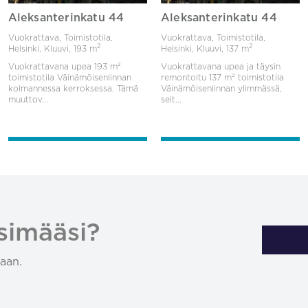
Aleksanterinkatu 44
Aleksanterinkatu 44
Vuokrattava, Toimistotila,
Vuokrattava, Toimistotila,
2
2
Helsinki, Kluuvi,
193 m
Helsinki, Kluuvi,
137 m
Vuokrattavana upea 193 m²
Vuokrattavana upea ja täysin
toimistotila Väinämöisenlinnan
remontoitu 137 m² toimistotila
kolmannessa kerroksessa. Tämä
Väinämöisenlinnan ylimmässä,
muuttov...
seit...
simääsi?
aan.