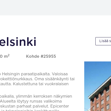
elsinki
Lisää 
2
70 m
Kohde #25955
Helsingin paraatipaikalta. Valoisaa
avokeittiönurkkaus. Oma sisäänkäynti tai
kautta. Kalustettuna tai vuokralaisen
ipaikalla, ylimmän kerroksen näkymien
Alueelta löytyy runsas valikoima
keskustan parhaat palvelut. Epicenter