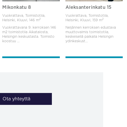
Mikonkatu 8
Aleksanterinkatu 15
Vuokrattava, Toimistotila,
Vuokrattava, Toimistotila,
2
2
Helsinki, Kluuvi,
146 m
Helsinki, Kluuvi,
159 m
Vuokrattavana 9. kerroksen 146
Neljännen kerroksen edustava
m2 toimistotila Aikatalosta,
muuttovalmis toimistotila,
Helsingin keskustasta. Toimisto
keskeisellä paikalla Helsingin
koostuu ...
ydinkeskust...
Ota yhteyttä