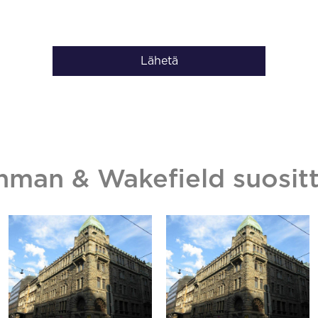
Lähetä
hman & Wakefield suositt