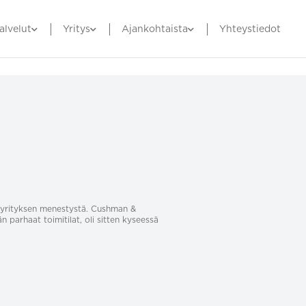
alvelut
Yritys
Ajankohtaista
Yhteystiedot
sa yrityksen menestystä. Cushman &
än parhaat toimitilat, oli sitten kyseessä