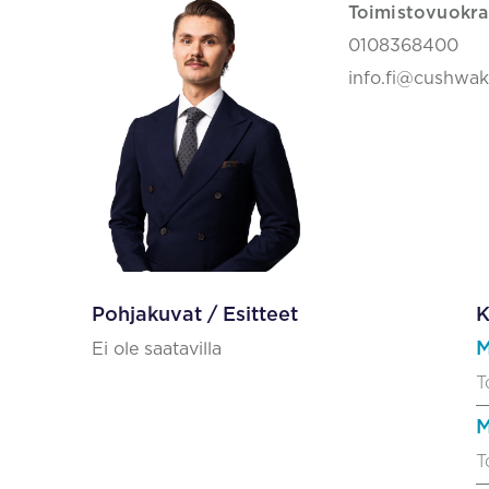
Toimistovuokra
0108368400
info.fi@cushwa
Pohjakuvat / Esitteet
K
M
Ei ole saatavilla
T
M
T