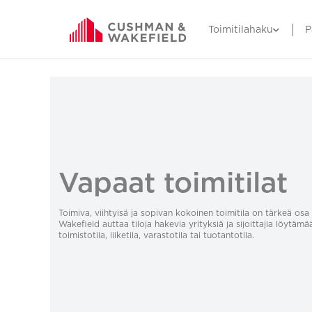
Toimitilahaku
P
Vapaat toimitilat
Toimiva, viihtyisä ja sopivan kokoinen toimitila on tärkeä o
Wakefield auttaa tiloja hakevia yrityksiä ja sijoittajia löytämä
toimistotila, liiketila, varastotila tai tuotantotila.