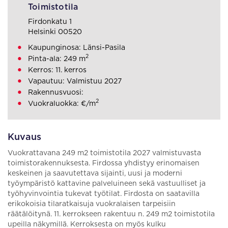
Toimistotila
Firdonkatu 1
Helsinki 00520
Kaupunginosa: Länsi-Pasila
2
Pinta-ala: 249 m
Kerros: 11. kerros
Vapautuu: Valmistuu 2027
Rakennusvuosi:
2
Vuokraluokka: €/m
Kuvaus
Vuokrattavana 249 m2 toimistotila 2027 valmistuvasta
toimistorakennuksesta. Firdossa yhdistyy erinomaisen
keskeinen ja saavutettava sijainti, uusi ja moderni
työympäristö kattavine palveluineen sekä vastuulliset ja
työhyvinvointia tukevat työtilat. Firdosta on saatavilla
erikokoisia tilaratkaisuja vuokralaisen tarpeisiin
räätälöitynä. 11. kerrokseen rakentuu n. 249 m2 toimistotila
upeilla näkymillä. Kerroksesta on myös kulku