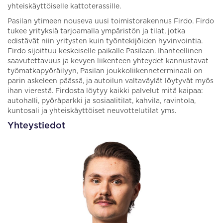
yhteiskäyttöiselle kattoterassille.
Pasilan ytimeen nouseva uusi toimistorakennus Firdo. Firdo
tukee yrityksiä tarjoamalla ympäristön ja tilat, jotka
edistävät niin yritysten kuin työntekijöiden hyvinvointia.
Firdo sijoittuu keskeiselle paikalle Pasilaan. Ihanteellinen
saavutettavuus ja kevyen liikenteen yhteydet kannustavat
työmatkapyöräilyyn, Pasilan joukkoliikenneterminaali on
parin askeleen päässä, ja autoilun valtaväylät löytyvät myös
ihan vierestä. Firdosta löytyy kaikki palvelut mitä kaipaa:
autohalli, pyöräparkki ja sosiaalitilat, kahvila, ravintola,
kuntosali ja yhteiskäyttöiset neuvottelutilat yms.
Yhteystiedot