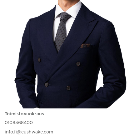
Toimistovuokraus
0108368400
info.fi@cushwake.com