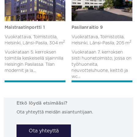
Maistraatinportti 1
Pasilanraitio 9
Vuokrattava, Toimistotila,
Vuokrattava, Toimistotila,
2
2
Helsinki, Länsi-Pasila,
304 m
Helsinki, Länsi-Pasila,
205 m
Vuokrataan 5. kerroksen
Vuokrataan 7. kerroksen
toimitila keskeisellä sijainnilla
siisti huonetoimisto, jossa on
Helsingin Pasilassa. Tilan
työhuoneita,
modernit ja la...
neuvotteluhuone, keittiö ja
wc...
Etkö löydä etsimääsi?
Ota yhteyttä meidän asiantuntijaan.
Ota yhteyttä