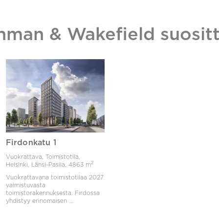
hman & Wakefield suositt
Firdonkatu 1
Vuokrattava, Toimistotila,
2
Helsinki, Länsi-Pasila,
4863 m
Vuokrattavana toimistotilaa 2027
valmistuvasta
toimistorakennuksesta. Firdossa
yhdistyy erinomaisen ...