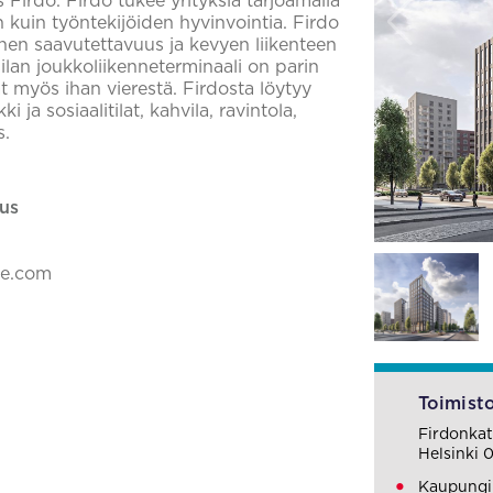
Firdo. Firdo tukee yrityksiä tarjoamalla
en kuin työntekijöiden hyvinvointia. Firdo
llinen saavutettavuus ja kevyen liikenteen
lan joukkoliikenneterminaali on parin
ät myös ihan vierestä. Firdosta löytyy
 ja sosiaalitilat, kahvila, ravintola,
s.
us
ke.com
Toimisto
Firdonkat
Helsinki 
Kaupungin