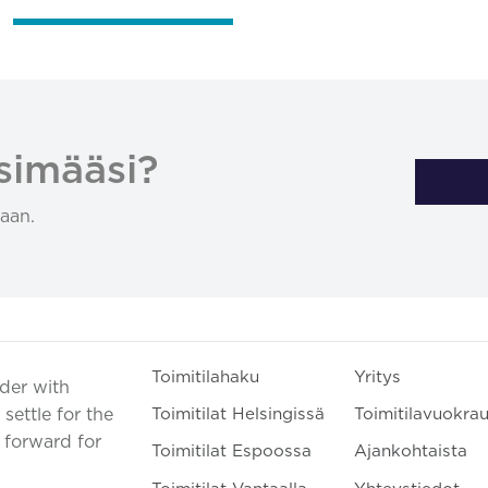
simääsi?
aan.
Toimitilahaku
Yritys
ader with
settle for the
Toimitilat Helsingissä
Toimitilavuokra
t forward for
Toimitilat Espoossa
Ajankohtaista