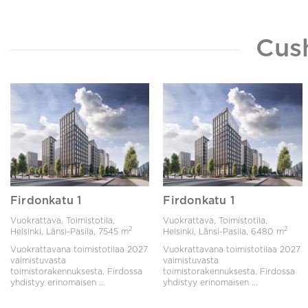
Cus
Firdonkatu 1
Firdonkatu 1
Vuokrattava, Toimistotila,
Vuokrattava, Toimistotila,
2
2
Helsinki, Länsi-Pasila,
7545 m
Helsinki, Länsi-Pasila,
6480 m
Vuokrattavana toimistotilaa 2027
Vuokrattavana toimistotilaa 2027
valmistuvasta
valmistuvasta
toimistorakennuksesta. Firdossa
toimistorakennuksesta. Firdossa
yhdistyy erinomaisen ...
yhdistyy erinomaisen ...