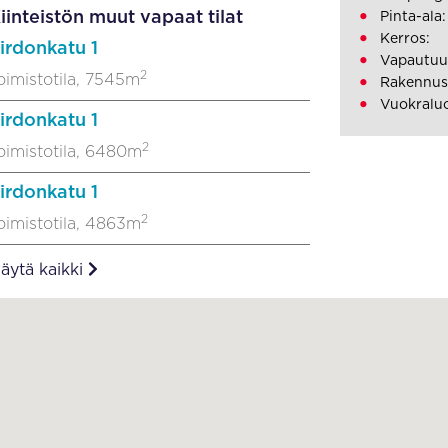
iinteistön muut vapaat tilat
Pinta-ala
Kerros:
irdonkatu 1
Vapautuu
2
oimistotila, 7545m
Rakennus
Vuokralu
irdonkatu 1
2
oimistotila, 6480m
irdonkatu 1
2
oimistotila, 4863m
äytä kaikki