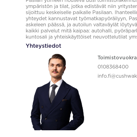
Pasilan ytimeen nouseva uusi toimistorakennus 
ympäristön ja tilat, jotka edistävät niin yrityst
sijoittuu keskeiselle paikalle Pasilaan. Ihantee
yhteydet kannustavat työmatkapyöräilyyn, Pasi
askeleen päässä, ja autoilun valtaväylät löytyv
kaikki palvelut mitä kaipaa: autohalli, pyöräparkki
kuntosali ja yhteiskäyttöiset neuvottelutilat ym
Yhteystiedot
Toimistovuokra
0108368400
info.fi@cushwa