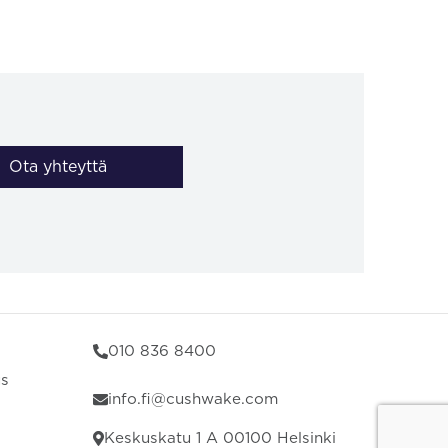
Ota yhteyttä
010 836 8400
us
info.fi@cushwake.com
Keskuskatu 1 A 00100 Helsinki