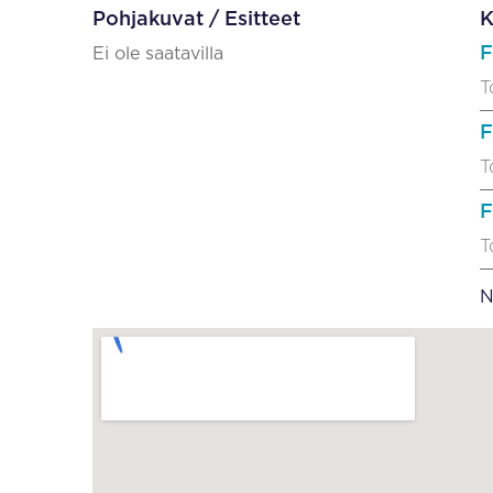
Pohjakuvat / Esitteet
K
F
Ei ole saatavilla
T
F
T
F
T
N