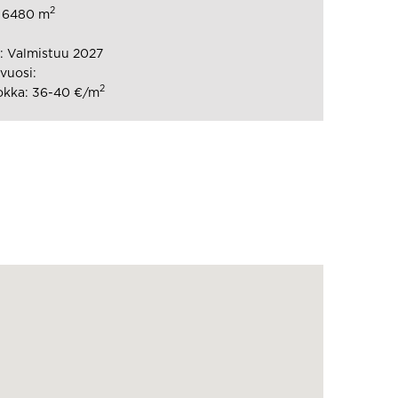
2
: 6480 m
: Valmistuu 2027
vuosi:
2
okka: 36-40 €/m