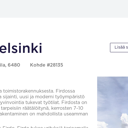
elsinki
Lisää 
ila, 6480
Kohde #28135
a toimistorakennuksesta. Firdossa
 sijainti, uusi ja moderni työympäristö
yvinvointia tukevat työtilat. Firdosta on
 tarpeisiin räätälöitynä, kerrosten 7-10
n rakentaminen on mahdollista useamman