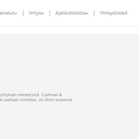
alvelut
Yritys
Ajankohtaista
Yhteystiedot
sa yrityksen menestystä. Cushman &
än parhaat toimitilat, oli sitten kyseessä