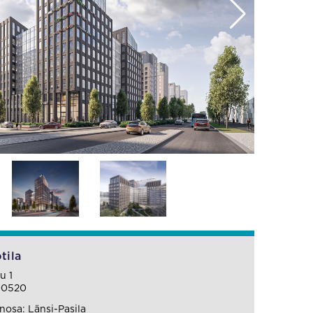
tila
u 1
00520
osa: Länsi-Pasila