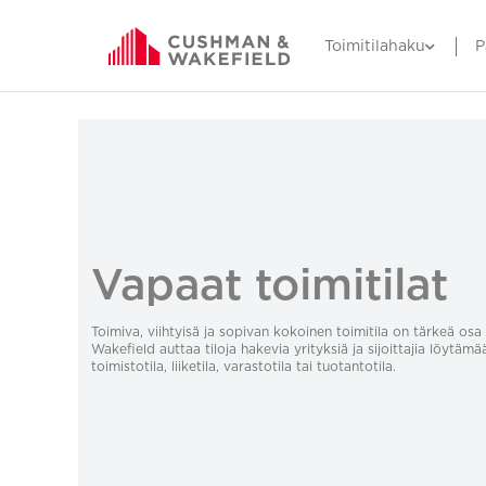
Toimitilahaku
P
Vapaat toimitilat
Toimiva, viihtyisä ja sopivan kokoinen toimitila on tärkeä o
Wakefield auttaa tiloja hakevia yrityksiä ja sijoittajia löytämä
toimistotila, liiketila, varastotila tai tuotantotila.