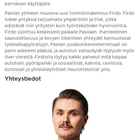
kerroksen käyttäjälle.
Pasilan ytimeen nouseva uusi toimistorakennus Firdo. Firdo
tukee yrityksiä tarjoamalla ympäristön ja tilat, jotka
edistävät niin yritysten kuin työntekijöiden hyvinvointia.
Firdo sijoittuu keskeiselle paikalle Pasilaan. Ihanteellinen
saavutettavuus ja kevyen liikenteen yhteydet kannustavat
työmatkapyöräilyyn, Pasilan joukkoliikenneterminaali on
parin askeleen päässä, ja autoilun valtaväylät löytyvät myös
ihan vierestä. Firdosta löytyy kaikki palvelut mitä kaipaa:
autohalli, pyöräparkki ja sosiaalitilat, kahvila, ravintola,
kuntosali ja yhteiskäyttöiset neuvottelutilat yms.
Yhteystiedot