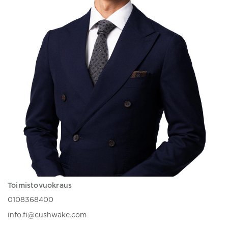
Toimistovuokraus
0108368400
info.fi@cushwake.com