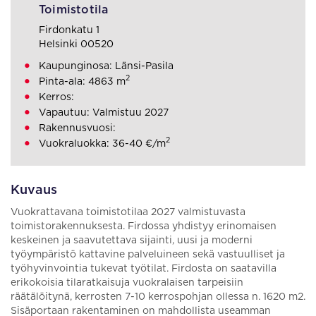
Toimistotila
Firdonkatu 1
Helsinki 00520
Kaupunginosa: Länsi-Pasila
2
Pinta-ala: 4863 m
Kerros:
Vapautuu: Valmistuu 2027
Rakennusvuosi:
2
Vuokraluokka: 36-40 €/m
Kuvaus
Vuokrattavana toimistotilaa 2027 valmistuvasta
toimistorakennuksesta. Firdossa yhdistyy erinomaisen
keskeinen ja saavutettava sijainti, uusi ja moderni
työympäristö kattavine palveluineen sekä vastuulliset ja
työhyvinvointia tukevat työtilat. Firdosta on saatavilla
erikokoisia tilaratkaisuja vuokralaisen tarpeisiin
räätälöitynä, kerrosten 7-10 kerrospohjan ollessa n. 1620 m2.
Sisäportaan rakentaminen on mahdollista useamman