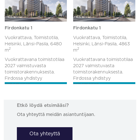
Firdonkatu 1
Firdonkatu 1
Vuokrattava, Toimistotila,
Vuokrattava, Toimistotila,
Helsinki, Länsi-Pasila,
6480
Helsinki, Länsi-Pasila,
4863
2
2
m
m
Vuokrattavana toimistotilaa
Vuokrattavana toimistotilaa
2027 valmistuvasta
2027 valmistuvasta
toimistorakennuksesta.
toimistorakennuksesta.
Firdossa yhdistyy
Firdossa yhdistyy
erinomaisen ...
erinomaisen ...
Etkö löydä etsimääsi?
Ota yhteyttä meidän asiantuntijaan.
Ota yhteyttä