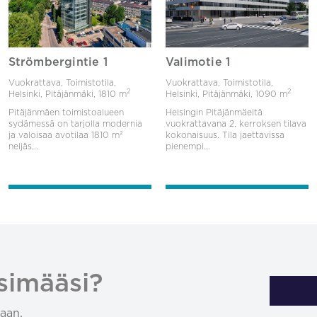
Strömbergintie 1
Valimotie 1
Vuokrattava, Toimistotila,
Vuokrattava, Toimistotila,
2
2
Helsinki, Pitäjänmäki,
1810 m
Helsinki, Pitäjänmäki,
1090 m
Pitäjänmäen toimistoalueen
Helsingin Pitäjänmäeltä
sydämessä on tarjolla modernia
vuokrattavana 2. kerroksen tilava
ja valoisaa avotilaa 1810 m²
kokonaisuus. Tila jaettavissa
neljäs...
pienempi...
simääsi?
aan.