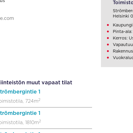
us
Toimisto
Strömberg
Helsinki
ke.com
Kaupungin
Pinta-ala:
Kerros: U
Vapautuu
Rakennus
Vuokraluo
iinteistön muut vapaat tilat
trömbergintie 1
2
oimistotila, 724m
trömbergintie 1
2
oimistotila, 1810m