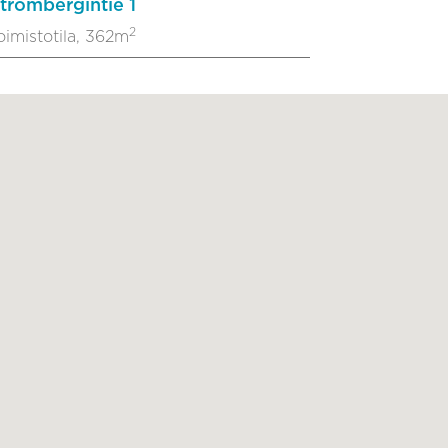
trömbergintie 1
2
oimistotila, 362m