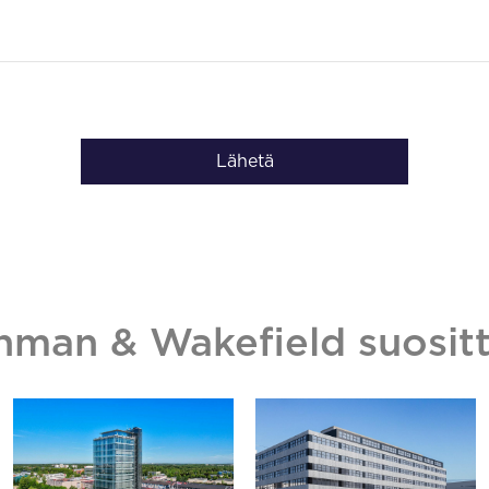
Lähetä
hman & Wakefield suositt