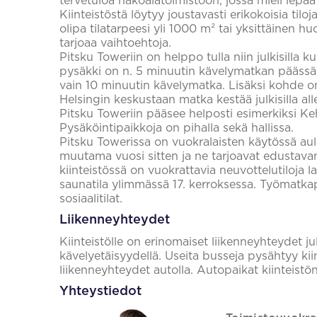
tervetuloa näköalatoimistoon, jossa mieli lepää 
Kiinteistöstä löytyy joustavasti erikokoisia tiloja
olipa tilatarpeesi yli 1000 m² tai yksittäinen h
tarjoaa vaihtoehtoja.
Pitsku Toweriin on helppo tulla niin julkisilla k
pysäkki on n. 5 minuutin kävelymatkan päässä
vain 10 minuutin kävelymatka. Lisäksi kohde on 
Helsingin keskustaan matka kestää julkisilla alle 
Pitsku Toweriin pääsee helposti esimerkiksi Keh
Pysäköintipaikkoja on pihalla sekä hallissa.
Pitsku Towerissa on vuokralaisten käytössä aul
muutama vuosi sitten ja ne tarjoavat edustavan k
kiinteistössä on vuokrattavia neuvottelutiloja la
saunatila ylimmässä 17. kerroksessa. Työmatkapy
sosiaalitilat.
Liikenneyhteydet
Kiinteistölle on erinomaiset liikenneyhteydet j
kävelyetäisyydellä. Useita busseja pysähtyy kii
liikenneyhteydet autolla. Autopaikat kiinteistön 
Yhteystiedot