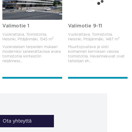
Valimotie 1
Valimotie 9-11
Vuokrattava, Toimistotila,
Vuokrattava, Toimistotila,
2
2
Helsinki, Pitäjänmäki,
1545 m
Helsinki, Pitäjänmäki,
1487 m
Vuokralaisen tarpeiden mukaan
Muuntojoustava ja siisti
moderniksi saneerattavissa avara
kolmannen kerroksen valoisa
toimistotila kiinteistön
toimistotila. Havainnekuvat ovat
neljänness...
taiteilijan eh...
Ota yhteyttä