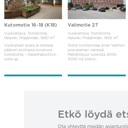
Kutomotie 16-18 (K18)
Valimotie 27
Vuokrattava, Toimistotila,
Vuokrattava, Toimistotila,
2
2
Helsinki, Pitäjänmäki,
1680 m
Helsinki, Pitäjänmäki,
1906 m
Vuokrataan avara ja tehokas
Siistiä toimistotilaa aivan Valimon
pääosin avotilasta koostuva
juna-aseman vieressä.
toimistotila – maisemakonttori,
Mahdollisuus vuokrata 2000-
josta up...
5000 m2 kokon...
Etkö löydä et
Ota yhteyttä meidän asiantuntij