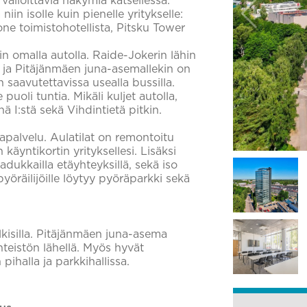
valloittavia näkymiä katsellessa.
 niin isolle kuin pienelle yritykselle:
uone toimistohotellista, Pitsku Tower
uin omalla autolla. Raide-Jokerin lähin
 ja Pitäjänmäen juna-asemallekin on
saavutettavissa usealla bussilla.
puoli tuntia. Mikäli kuljet autolla,
ä I:stä sekä Vihdintietä pitkin.
apalvelu. Aulatilat on remontoitu
äyntikortin yrityksellesi. Lisäksi
adukkailla etäyhteyksillä, sekä iso
öräilijöille löytyy pyöräparkki sekä
ulkisilla. Pitäjänmäen juna-asema
nteistön lähellä. Myös hyvät
pihalla ja parkkihallissa.