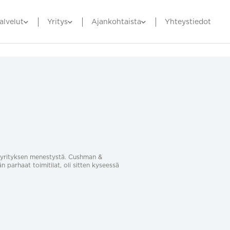
alvelut
Yritys
Ajankohtaista
Yhteystiedot
sa yrityksen menestystä. Cushman &
än parhaat toimitilat, oli sitten kyseessä