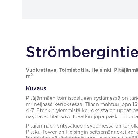
Strömbergintie 
Vuokrattava, Toimistotila, Helsinki, Pitäjänmä
2
m
Kuvaus
Pitäjänmäen toimistoalueen sydämessä on tarjol
m² neljässä kerroksessa. Tilaan mahtuu jopa 15
4-7. Etenkin ylemmistä kerroksista on upeat pa
näyttävät tilat soveltuvatkin jopa pääkonttorit
Pitäjänmäen yritysalueen sydämessä on tarjolla 
Pitsku Tower on Helsingin seitsemänneksi korke