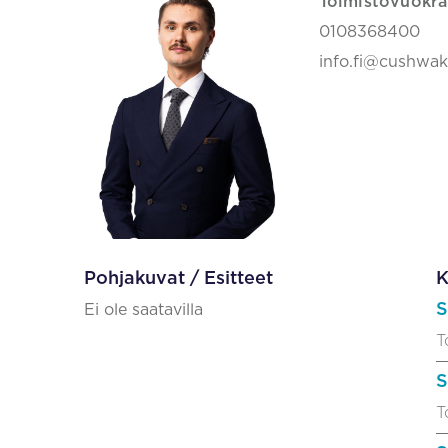
Toimistovuokra
0108368400
info.fi@cushwa
Pohjakuvat / Esitteet
K
S
Ei ole saatavilla
T
S
T