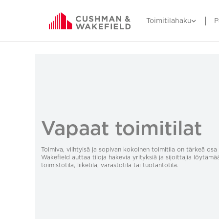
Toimitilahaku
P
Vapaat toimitilat
Toimiva, viihtyisä ja sopivan kokoinen toimitila on tärkeä o
Wakefield auttaa tiloja hakevia yrityksiä ja sijoittajia löytämä
toimistotila, liiketila, varastotila tai tuotantotila.