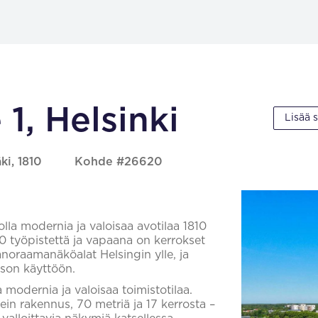
1, Helsinki
Lisää 
ki, 1810
Kohde #26620
la modernia ja valoisaa avotilaa 1810
0 työpistettä ja vapaana on kerrokset
noraamanäköalat Helsingin ylle, ja
ason käyttöön.
modernia ja valoisaa toimistotilaa.
in rakennus, 70 metriä ja 17 kerrosta –