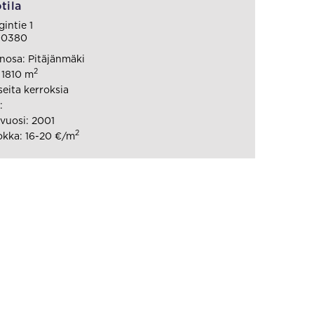
tila
intie 1
 00380
osa: Pitäjänmäki
2
 1810 m
seita kerroksia
:
vuosi: 2001
2
kka: 16-20 €/m