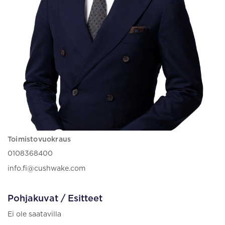
Toimistovuokraus
0108368400
info.fi@cushwake.com
Pohjakuvat / Esitteet
Ei ole saatavilla