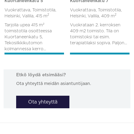
Kuortaneenkatu 5
Kuortaneenkatu 7
Vuokrattava, Toimistotila,
Vuokrattava, Toimistotila,
2
2
Helsinki, Vallila,
415 m
Helsinki, Vallila,
409 m
Tarjolla upea 415 m²
Vuokrataan 2. kerroksen
toimistotila osoitteessa
409 m2 toimisto. Tila on
Kuortaneenkatu 5,
toimistoksi tai esim.
Tekosilkkikutomon
terapiatilaksi sopiva. Paljon...
kolmannessa kerro...
Etkö löydä etsimääsi?
Ota yhteyttä meidän asiantuntijaan.
Ota yhteyttä