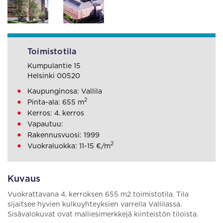
Toimistotila
Kumpulantie 15
Helsinki 00520
Kaupunginosa: Vallila
2
Pinta-ala: 655 m
Kerros: 4. kerros
Vapautuu:
Rakennusvuosi: 1999
2
Vuokraluokka: 11-15 €/m
Kuvaus
Vuokrattavana 4. kerroksen 655 m2 toimistotila. Tila
sijaitsee hyvien kulkuyhteyksien varrella Vallilassa.
Sisävalokuvat ovat malliesimerkkejä kiinteistön tiloista.