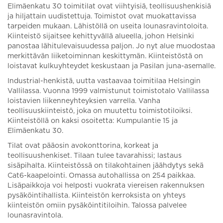
Elimäenkatu 30 toimitilat ovat viihtyisiä, teollisuushenkisiä
ja hiljattain uudistettuja. Toimistot ovat muokattavissa
tarpeiden mukaan. Lähistöllä on useita lounasravintoloita.
Kiinteistö sijaitsee kehittyvällä alueella, johon Helsinki
panostaa lähitulevaisuudessa paljon. Jo nyt alue muodostaa
merkittävän liiketoiminnan keskittymän. Kiinteistöstä on
loistavat kulkuyhteydet keskustaan ja Pasilan juna-asemalle.
Industrial-henkistä, uutta vastaavaa toimitilaa Helsingin
Vallilassa. Vuonna 1999 valmistunut toimistotalo Vallilassa
loistavien liikenneyhteyksien varrella. Vanha
teollisuuskiinteistö, joka on muutettu toimistotiloiksi.
Kiinteistöllä on kaksi osoitetta: Kumpulantie 15 ja
Elimäenkatu 30.
Tilat ovat pääosin avokonttorina, korkeat ja
teollisuushenkiset. Tilaan tulee tavarahissi; lastaus
sisäpihalta. Kiinteistössä on tilakohtainen jäähdytys sekä
Cat6-kaapelointi. Omassa autohallissa on 254 paikkaa.
Lisäpaikkoja voi helposti vuokrata viereisen rakennuksen
pysäköintihallista. Kiinteistön kerroksista on yhteys
kiinteistön omiin pysäköintitiloihin. Talossa palvelee
lounasravintola.