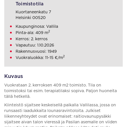
Toimistotila
Kuortaneenkatu 7
Helsinki 00520
Kaupunginosa: Vallila
2
Pinta-ala: 409 m
Kerros: 2. kerros
Vapautuu: 1.10.2026
Rakennusvuosi: 1949
2
Vuokraluokka: 11-15 €/m
Kuvaus
Vuokrataan 2. kerroksen 409 m2 toimisto. Tila on
toimistoksi tai esim. terapiatilaksi sopiva. Paljon huoneita
tällä hetkellä.
Kiinteistö sijaitsee keskeisellä paikalla Vallilassa, jossa on
runsaasti laadukkaita lounasravintoloita. Julkiset
liikenneyhteydet ovat erinomaiset: raitiovaunupysäkki
sijaitsee aivan talon vieressä ja Pasilan asemalle on viiden