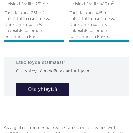
2
2
Helsinki, Vallila,
251 m
Helsinki, Vallila,
415 m
Tarjolla upea 251 m²
Tarjolla upea 415 m²
toimistotila osoitteessa
toimistotila osoitteessa
Kuortaneenkatu 5,
Kuortaneenkatu 5,
Tekosilkkikutomon
Tekosilkkikutomon
neljännessä ker...
kolmannessa kerro...
Etkö löydä etsimääsi?
Ota yhteyttä meidän asiantuntijaan.
Ota yhteyttä
As a global commercial real estate services leader with