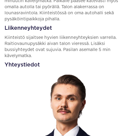
minuutin kävelymatka. Paikalle pääsee kätevästi myös
omalla autolla tai pyörällä. Talon alakerrassa on
lounasravintola. Kiinteistössä on oma autohalli sekä
pysäköintipaikkoja pihalla.
Liikenneyhteydet
Kiinteistö sijaitsee hyvien liikenneyhteyksien varrella.
Raitiovaunupysäkki aivan talon vieressä. Lisäksi
bussiyhteydet ovat sujuvia. Pasilan asemalle 5 min
kävelymatka.
Yhteystiedot