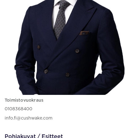
Toimistovuokraus
0108368400
info.fi@cushwake.com
Pohjakuvat / Esitteet