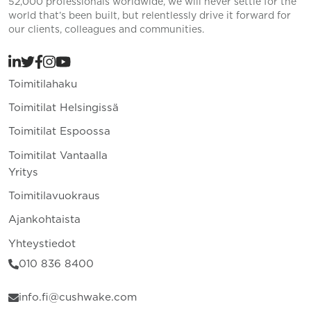
52,000 professionals worldwide, we will never settle for the
world that’s been built, but relentlessly drive it forward for
our clients, colleagues and communities.
Toimitilahaku
Toimitilat Helsingissä
Toimitilat Espoossa
Toimitilat Vantaalla
Yritys
Toimitilavuokraus
Ajankohtaista
Yhteystiedot
010 836 8400
info.fi@cushwake.com