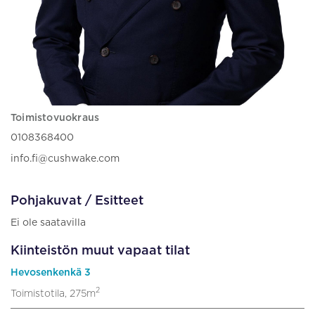
Toimistovuokraus
0108368400
info.fi@cushwake.com
Pohjakuvat / Esitteet
Ei ole saatavilla
Kiinteistön muut vapaat tilat
Hevosenkenkä 3
2
Toimistotila, 275m