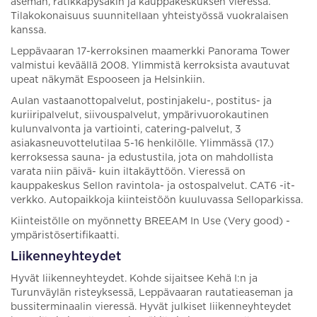
aseman, ratikkapysäkin ja kauppakeskuksen vieressä.
Tilakokonaisuus suunnitellaan yhteistyössä vuokralaisen
kanssa.
Leppävaaran 17-kerroksinen maamerkki Panorama Tower
valmistui keväällä 2008. Ylimmistä kerroksista avautuvat
upeat näkymät Espooseen ja Helsinkiin.
Aulan vastaanottopalvelut, postinjakelu-, postitus- ja
kuriiripalvelut, siivouspalvelut, ympärivuorokautinen
kulunvalvonta ja vartiointi, catering-palvelut, 3
asiakasneuvottelutilaa 5-16 henkilölle. Ylimmässä (17.)
kerroksessa sauna- ja edustustila, jota on mahdollista
varata niin päivä- kuin iltakäyttöön. Vieressä on
kauppakeskus Sellon ravintola- ja ostospalvelut. CAT6 -it-
verkko. Autopaikkoja kiinteistöön kuuluvassa Selloparkissa.
Kiinteistölle on myönnetty BREEAM In Use (Very good) -
ympäristösertifikaatti.
Liikenneyhteydet
Hyvät liikenneyhteydet. Kohde sijaitsee Kehä I:n ja
Turunväylän risteyksessä, Leppävaaran rautatieaseman ja
bussiterminaalin vieressä. Hyvät julkiset liikenneyhteydet