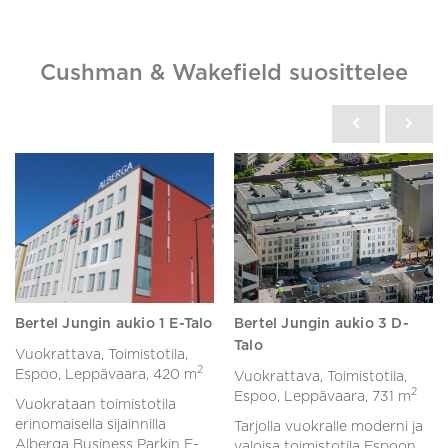
Cushman & Wakefield suosittelee
Bertel Jungin aukio 1 E-Talo
Bertel Jungin aukio 3 D-
Talo
Vuokrattava, Toimistotila,
2
Espoo, Leppävaara,
420 m
Vuokrattava, Toimistotila,
2
Espoo, Leppävaara,
731 m
Vuokrataan toimistotila
erinomaisella sijainnilla
Tarjolla vuokralle moderni ja
Alberga Business Parkin E-
valoisa toimistotila Espoon