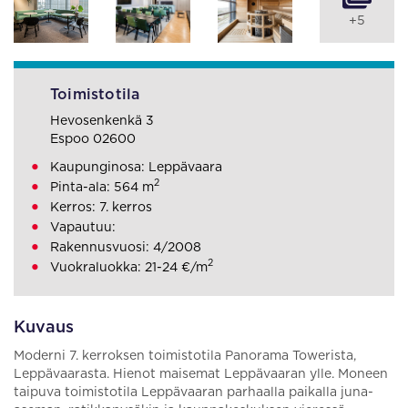
+5
Toimistotila
Hevosenkenkä 3
Espoo 02600
Kaupunginosa: Leppävaara
2
Pinta-ala: 564 m
Kerros: 7. kerros
Vapautuu:
Rakennusvuosi: 4/2008
2
Vuokraluokka: 21-24 €/m
Kuvaus
Moderni 7. kerroksen toimistotila Panorama Towerista,
Leppävaarasta. Hienot maisemat Leppävaaran ylle. Moneen
taipuva toimistotila Leppävaaran parhaalla paikalla juna-