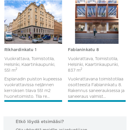
Rikhardinkatu 1
Fabianinkatu 8
Vuokrattava, Toimistotila,
Vuokrattava, Toimistotila,
Helsinki, Kaartinkaupunki,
Helsinki, Kaartinkaupunki,
2
2
551 m
837 m
Esplanadin puiston kupeessa
Vuokrattavana toimistotilaa
vuokrattavissa neljännen
osoitteesta Fabianinkatu 8.
kerroksen tilava 551 m2
Rakennus saneerauksessa ja
huonetoimisto. Tila re...
saneeraus valmist...
Etkö löydä etsimääsi?