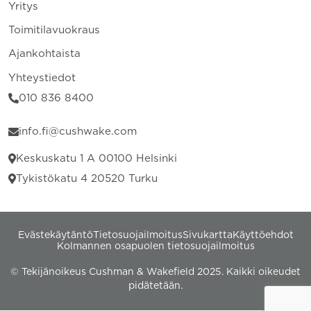
Yritys
Toimitilavuokraus
Ajankohtaista
Yhteystiedot
010 836 8400
info.fi@cushwake.com
Keskuskatu 1 A 00100 Helsinki
Tykistökatu 4 20520 Turku
Evästekäytäntö
Tietosuojailmoitus
Sivukartta
Käyttöehdot
Kolmannen osapuolen tietosuojailmoitus
© Tekijänoikeus Cushman & Wakefield 2025. Kaikki oikeudet
pidätetään.