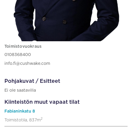
Toimistovuokraus
0108368400
info.fi@cushwake.com
Pohjakuvat / Esitteet
Ei ole saatavilla
Kiinteistön muut vapaat tilat
Fabianinkatu 8
2
Toimistotila, 837m