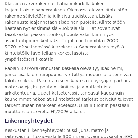
Klassinen arvorakennus Fabianinkadulla kokee
laajamittaisen saneerauksen. Olemassa olevan kiinteistön
rakenne säilytetään ja julkisivu uudistetaan. Lisäksi
rakennusta laajennetaan sisäpihan puolelle. Kiinteistöön
haetaan nyt ensimmäisiä vuokralaisia. Tilat soveltuvat
tasokkaaksi pääkonttoriksi, lippulaivaksi kuin myös
asiantuntijoiden keitaaksi. Tarjolla on toimitilaa 2000 –
5070 m2 seitsemässä kerroksessa. Saneerauksen myötä
kiinteistölle tavoitellaan korkeatasoista
ympäristösertifikaattia.
Fabian 8 arvorakennusten keskellä oleva tyylikäs helmi,
jonka sisällä on huippuunsa viritettyä modernia ja toimivaa
talotekniikkaa. Rakentamiseen käytetään nykyajan parhaita
materiaaleja, huipputalotekniikaa ja ainutlaatuista
arkkitehtuuria. Uudet kattoterassit tarjoavat kaupungin
kauneimmat näköalat. Kiinteistössä tarjotut palvelut tulevat
tarkentumaan hankkeen edetessä. Uusiin tiloihin päästään
muuttamaan arviolta H1/2026 aikana.
Liikenneyhteydet
Keskustan liikenneyhteydet; bussi, juna, metro ja
raitiovaunu. Bussipysäkille 600 m, raitiovaunupysäkille 300