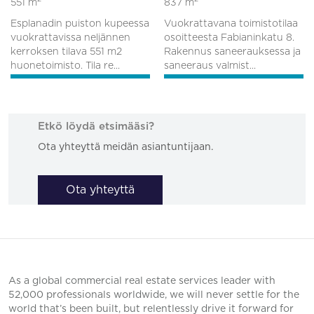
551 m
837 m
Esplanadin puiston kupeessa
Vuokrattavana toimistotilaa
vuokrattavissa neljännen
osoitteesta Fabianinkatu 8.
kerroksen tilava 551 m2
Rakennus saneerauksessa ja
huonetoimisto. Tila re...
saneeraus valmist...
Etkö löydä etsimääsi?
Ota yhteyttä meidän asiantuntijaan.
Ota yhteyttä
As a global commercial real estate services leader with
52,000 professionals worldwide, we will never settle for the
world that’s been built, but relentlessly drive it forward for