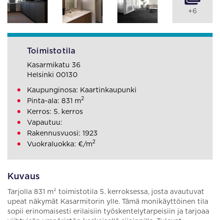
+6
Toimistotila
Kasarmikatu 36
Helsinki 00130
Kaupunginosa: Kaartinkaupunki
2
Pinta-ala: 831 m
Kerros: 5. kerros
Vapautuu:
Rakennusvuosi: 1923
2
Vuokraluokka: €/m
Kuvaus
Tarjolla 831 m² toimistotila 5. kerroksessa, josta avautuvat
upeat näkymät Kasarmitorin ylle. Tämä monikäyttöinen tila
sopii erinomaisesti erilaisiin työskentelytarpeisiin ja tarjoaa