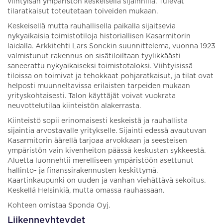
viihtyisän ympäristön keskeisellä sijainnilla. Tulevat
tilaratkaisut toteutetaan toiveiden mukaan.
Keskeisellä mutta rauhallisella paikalla sijaitsevia
nykyaikaisia toimistotiloja historiallisen Kasarmitorin
laidalla. Arkkitehti Lars Sonckin suunnittelema, vuonna 1923
valmistunut rakennus on sisätiloiltaan tyylikkäästi
saneerattu nykyaikaiseksi toimistotaloksi. Viihtyisissä
tiloissa on toimivat ja tehokkaat pohjaratkaisut, ja tilat ovat
helposti muunneltavissa erilaisten tarpeiden mukaan
yrityskohtaisesti. Talon käyttäjät voivat vuokrata
neuvottelutilaa kiinteistön alakerrasta.
Kiinteistö sopii erinomaisesti keskeistä ja rauhallista
sijaintia arvostavalle yritykselle. Sijainti edessä avautuvan
Kasarmitorin äärellä tarjoaa arvokkaan ja seesteisen
ympäristön vain kivenheiton päässä keskustan sykkeestä.
Aluetta luonnehtii merelliseen ympäristöön asettunut
hallinto- ja finanssirakennusten keskittymä.
Kaartinkaupunki on uuden ja vanhan viehättävä sekoitus.
Keskellä Helsinkiä, mutta omassa rauhassaan.
Kohteen omistaa Sponda Oyj.
Liikenneyhteydet