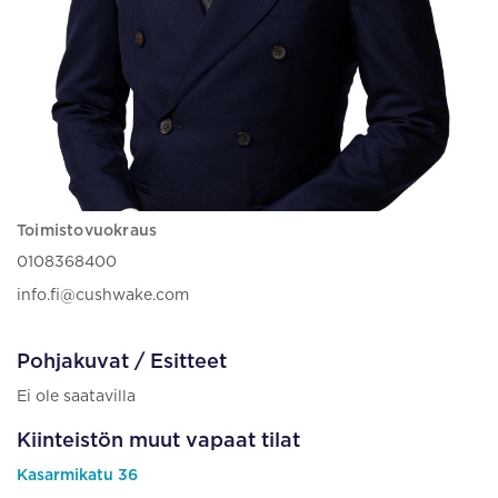
Toimistovuokraus
0108368400
info.fi@cushwake.com
Pohjakuvat / Esitteet
Ei ole saatavilla
Kiinteistön muut vapaat tilat
Kasarmikatu 36