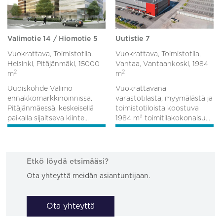
Valimotie 14 / Hiomotie 5
Uutistie 7
Vuokrattava, Toimistotila,
Vuokrattava, Toimistotila,
Helsinki, Pitäjänmäki,
15000
Vantaa, Vantaankoski,
1984
2
2
m
m
Uudiskohde Valimo
Vuokrattavana
ennakkomarkkinoinnissa.
varastotilasta, myymälästä ja
Pitäjänmäessä, keskeisellä
toimistotiloista koostuva
paikalla sijaitseva kiinte...
1984 m² toimitilakokonaisu...
Etkö löydä etsimääsi?
Ota yhteyttä meidän asiantuntijaan.
Ota yhteyttä