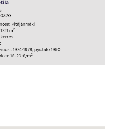
tila
5
00370
osa: Pitäjänmäki
2
 1721 m
 kerros
:
uosi: 1974-1978, pys.talo 1990
2
kka: 16-20 €/m