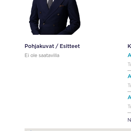
Pohjakuvat / Esitteet
K
A
Ei ole saatavilla
T
A
T
A
T
N