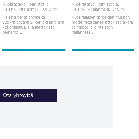
Vuokrattava, Toimistotila,
Vuokrattava, Toimistotila,
2
2
Helsinki, Pitäjänmäki,
1090 m
Helsinki, Pitäjänmäki,
1545 m
Helsingin Pitäjänmäeltä
Vuokralaisen tarpeiden mukaan
vuokrattavana 2. kerroksen tilava
moderniksi saneerattavissa avara
kokonaisuus. Tila jaettavissa
toimistotila kiinteistön
pienempi...
neljänness...
Ota yhteyttä