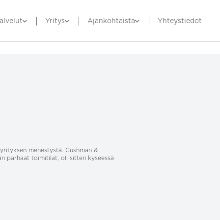
alvelut
Yritys
Ajankohtaista
Yhteystiedot
sa yrityksen menestystä. Cushman &
än parhaat toimitilat, oli sitten kyseessä