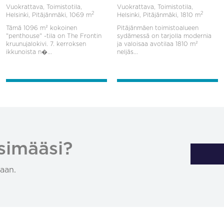
Vuokrattava, Toimistotila,
Vuokrattava, Toimistotila,
2
2
Helsinki, Pitäjänmäki,
1069 m
Helsinki, Pitäjänmäki,
1810 m
Tämä 1096 m² kokoinen
Pitäjänmäen toimistoalueen
"penthouse" -tila on The Frontin
sydämessä on tarjolla modernia
kruunujalokivi. 7. kerroksen
ja valoisaa avotilaa 1810 m²
ikkunoista n�...
neljäs...
simääsi?
aan.