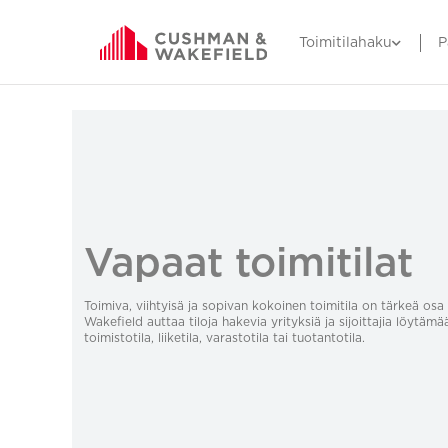
Toimitilahaku
P
Vapaat toimitilat
Toimiva, viihtyisä ja sopivan kokoinen toimitila on tärkeä o
Wakefield auttaa tiloja hakevia yrityksiä ja sijoittajia löytämä
toimistotila, liiketila, varastotila tai tuotantotila.