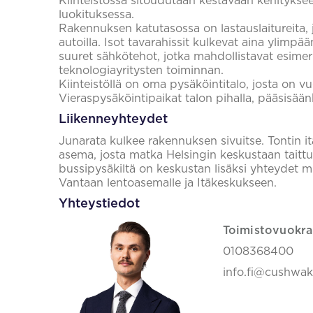
Kiinteistössä sitoudutaan kestävään kehityk
luokituksessa.
Rakennuksen katutasossa on lastauslaitureita, jo
autoilla. Isot tavarahissit kulkevat aina ylimpä
suuret sähkötehot, jotka mahdollistavat esimer
teknologiayritysten toiminnan.
Kiinteistöllä on oma pysäköintitalo, josta on v
Vieraspysäköintipaikat talon pihalla, pääsisää
Liikenneyhteydet
Junarata kulkee rakennuksen sivuitse. Tontin 
asema, josta matka Helsingin keskustaan taitt
bussipysäkiltä on keskustan lisäksi yhteydet 
Vantaan lentoasemalle ja Itäkeskukseen.
Yhteystiedot
Toimistovuokra
0108368400
info.fi@cushwa