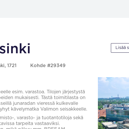
sinki
Lisää 
ki, 1721
Kohde #29349
elle esim. varastoa. Tilojen järjestystä
iden mukaisesti. Tästä toimitilasta on
eillä junaradan vieressä kulkevalle
n lyhyt kävelymatka Valimon seisakkeelle.
isto-, varasto- ja tuotantotiloja sekä
avissa tarpeita vastaaviksi.