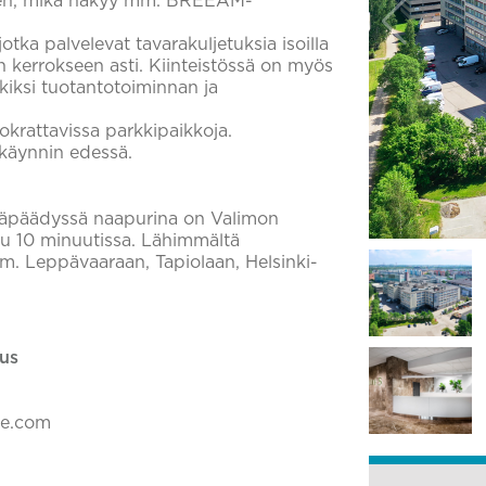
seen, mikä näkyy mm. BREEAM-
tka palvelevat tavarakuljetuksia isoilla
än kerrokseen asti. Kiinteistössä on myös
kiksi tuotantotoiminnan ja
uokrattavissa parkkipaikkoja.
nkäynnin edessä.
itäpäädyssä naapurina on Valimon
uu 10 minuutissa. Lähimmältä
mm. Leppävaaraan, Tapiolaan, Helsinki-
us
ke.com