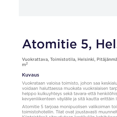
Atomitie 5, Hel
Vuokrattava, Toimistotila, Helsinki, Pitäjänmä
2
m
Kuvaus
Vuokrataan valoisa toimisto, johon saa keskialue
voidaan haluttaessa muokata vuokralaisen tarpe
helppo kulkuyhteys sekä tavara-että henkilöhiss
kevyenliikenteen väylälle ja sitä kautta erittäi
Atomitie 5 tarjoaa monipuolisen valikoiman toim
toimistohotellin. Tilat ovat joustavasti muunnelt