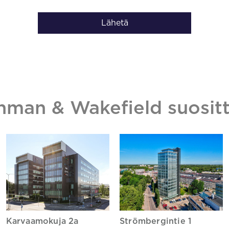
Lähetä
hman & Wakefield suositt
Karvaamokuja 2a
Strömbergintie 1