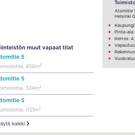
Toimisto
Atomitie 
Helsinki 
Kaupungin
Pinta-ala:
Kerros: 4.
Vapautuu
iinteistön muut vapaat tilat
Rakennusv
tomitie 5
Vuokraluo
2
oimistotila, 456m
tomitie 5
2
oimistotila, 324m
tomitie 5
2
oimistotila, 1721m
äytä kaikki