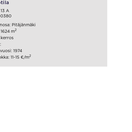
tila
 13 A
 00380
osa: Pitäjänmäki
2
: 1624 m
 kerros
:
uosi: 1974
2
kka: 11-15 €/m