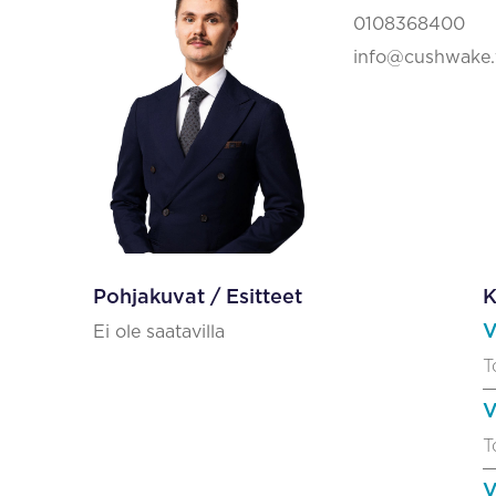
0108368400
info@cushwake.f
Pohjakuvat / Esitteet
K
V
Ei ole saatavilla
T
V
T
V