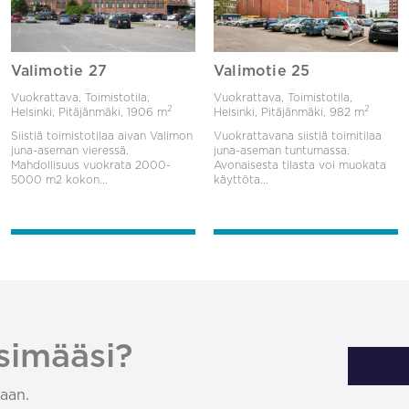
Valimotie 27
Valimotie 25
Vuokrattava, Toimistotila,
Vuokrattava, Toimistotila,
2
2
Helsinki, Pitäjänmäki,
1906 m
Helsinki, Pitäjänmäki,
982 m
Siistiä toimistotilaa aivan Valimon
Vuokrattavana siistiä toimitilaa
juna-aseman vieressä.
juna-aseman tuntumassa.
Mahdollisuus vuokrata 2000-
Avonaisesta tilasta voi muokata
5000 m2 kokon...
käyttöta...
simääsi?
aan.