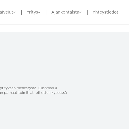
alvelut
Yritys
Ajankohtaista
Yhteystiedot
sa yrityksen menestystä. Cushman &
än parhaat toimitilat, oli sitten kyseessä