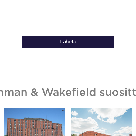
Lähetä
hman & Wakefield suositt