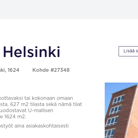
 Helsinki
Lisää 
ki, 1624
Kohde #27348
kottavaksi tai kokonaan omaan
ta, 627 m2 tilasta sekä nämä tilat
muodostavat U-mallisen
ee 1624 m2.
työt aina asiakaskohtaisesti