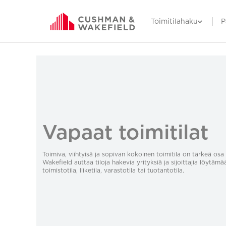
Toimitilahaku
P
Vapaat toimitilat
Toimiva, viihtyisä ja sopivan kokoinen toimitila on tärkeä o
Wakefield auttaa tiloja hakevia yrityksiä ja sijoittajia löytämä
toimistotila, liiketila, varastotila tai tuotantotila.