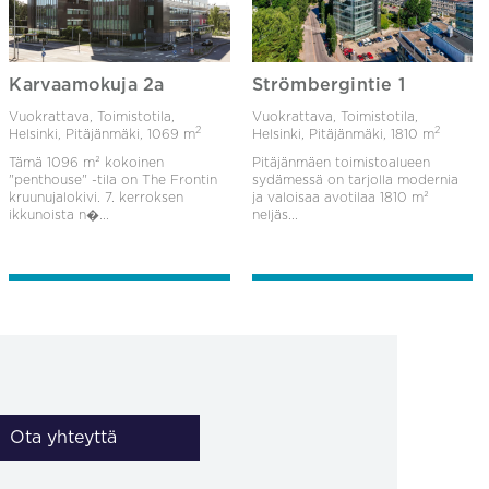
Karvaamokuja 2a
Strömbergintie 1
Vuokrattava, Toimistotila,
Vuokrattava, Toimistotila,
2
2
Helsinki, Pitäjänmäki,
1069 m
Helsinki, Pitäjänmäki,
1810 m
Tämä 1096 m² kokoinen
Pitäjänmäen toimistoalueen
"penthouse" -tila on The Frontin
sydämessä on tarjolla modernia
kruunujalokivi. 7. kerroksen
ja valoisaa avotilaa 1810 m²
ikkunoista n�...
neljäs...
Ota yhteyttä