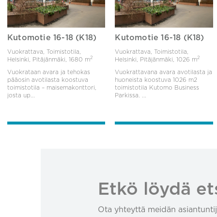
Kutomotie 16-18 (K18)
Kutomotie 16-18 (K18)
Vuokrattava, Toimistotila,
Vuokrattava, Toimistotila,
2
2
Helsinki, Pitäjänmäki,
1680 m
Helsinki, Pitäjänmäki,
1026 m
Vuokrataan avara ja tehokas
Vuokrattavana avara avotilasta ja
pääosin avotilasta koostuva
huoneista koostuva 1026 m2
toimistotila – maisemakonttori,
toimistotila Kutomo Business
josta up...
Parkissa. ...
Etkö löydä et
Ota yhteyttä meidän asiantuntij