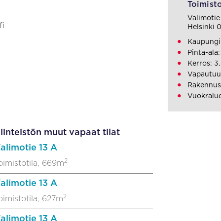
Toimisto
Valimotie
i
Helsinki
Kaupungin
Pinta-ala
Kerros: 3.
Vapautuu
Rakennusv
Vuokraluo
iinteistön muut vapaat tilat
alimotie 13 A
2
oimistotila, 669m
alimotie 13 A
2
oimistotila, 627m
alimotie 13 A