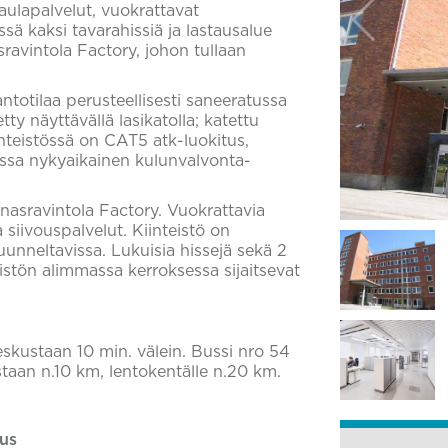
 aulapalvelut, vuokrattavat
ssä kaksi tavarahissiä ja lastausalue
asravintola Factory, johon tullaan
ntotilaa perusteellisesti saneeratussa
ty näyttävällä lasikatolla; katettu
iinteistössä on CAT5 atk-luokitus,
issa nykyaikainen kulunvalvonta-
unasravintola Factory. Vuokrattavia
a siivouspalvelut. Kiinteistö on
unneltavissa. Lukuisia hissejä sekä 2
teistön alimmassa kerroksessa sijaitsevat
eskustaan 10 min. välein. Bussi nro 54
staan n.10 km, lentokentälle n.20 km.
us