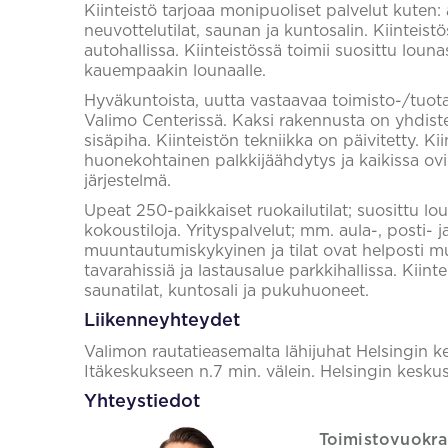
Kiinteistö tarjoaa monipuoliset palvelut kuten:
neuvottelutilat, saunan ja kuntosalin. Kiinteistö
autohallissa. Kiinteistössä toimii suosittu loun
kauempaakin lounaalle.
Hyväkuntoista, uutta vastaavaa toimisto-/tuota
Valimo Centerissä. Kaksi rakennusta on yhdistet
sisäpiha. Kiinteistön tekniikka on päivitetty. K
huonekohtainen palkkijäähdytys ja kaikissa ov
järjestelmä.
Upeat 250-paikkaiset ruokailutilat; suosittu lo
kokoustiloja. Yrityspalvelut; mm. aula-, posti- j
muuntautumiskykyinen ja tilat ovat helposti mu
tavarahissiä ja lastausalue parkkihallissa. Kiin
saunatilat, kuntosali ja pukuhuoneet.
Liikenneyhteydet
Valimon rautatieasemalta lähijuhat Helsingin k
Itäkeskukseen n.7 min. välein. Helsingin kesku
Yhteystiedot
Toimistovuokra