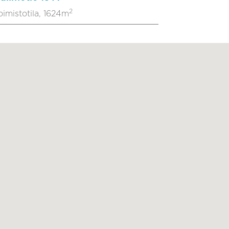
2
oimistotila, 1624m