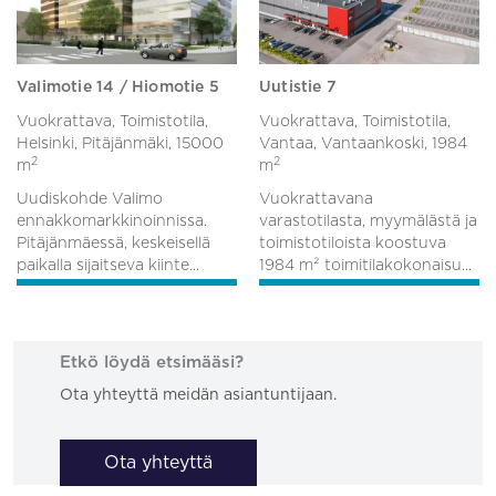
Valimotie 14 / Hiomotie 5
Uutistie 7
Vuokrattava, Toimistotila,
Vuokrattava, Toimistotila,
Helsinki, Pitäjänmäki,
15000
Vantaa, Vantaankoski,
1984
2
2
m
m
Uudiskohde Valimo
Vuokrattavana
ennakkomarkkinoinnissa.
varastotilasta, myymälästä ja
Pitäjänmäessä, keskeisellä
toimistotiloista koostuva
paikalla sijaitseva kiinte...
1984 m² toimitilakokonaisu...
Etkö löydä etsimääsi?
Ota yhteyttä meidän asiantuntijaan.
Ota yhteyttä