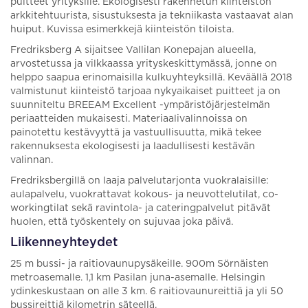
puitteet yrityksille. Ekologisesti rakennetun kiinteistön
arkkitehtuurista, sisustuksesta ja tekniikasta vastaavat alan
huiput. Kuvissa esimerkkejä kiinteistön tiloista.
Fredriksberg A sijaitsee Vallilan Konepajan alueella,
arvostetussa ja vilkkaassa yrityskeskittymässä, jonne on
helppo saapua erinomaisilla kulkuyhteyksillä. Keväällä 2018
valmistunut kiinteistö tarjoaa nykyaikaiset puitteet ja on
suunniteltu BREEAM Excellent -ympäristöjärjestelmän
periaatteiden mukaisesti. Materiaalivalinnoissa on
painotettu kestävyyttä ja vastuullisuutta, mikä tekee
rakennuksesta ekologisesti ja laadullisesti kestävän
valinnan.
Fredriksbergillä on laaja palvelutarjonta vuokralaisille:
aulapalvelu, vuokrattavat kokous- ja neuvottelutilat, co-
workingtilat sekä ravintola- ja cateringpalvelut pitävät
huolen, että työskentely on sujuvaa joka päivä.
Liikenneyhteydet
25 m bussi- ja raitiovaunupysäkeille. 900m Sörnäisten
metroasemalle. 1,1 km Pasilan juna-asemalle. Helsingin
ydinkeskustaan on alle 3 km. 6 raitiovaunureittiä ja yli 50
bussireittiä kilometrin säteellä.