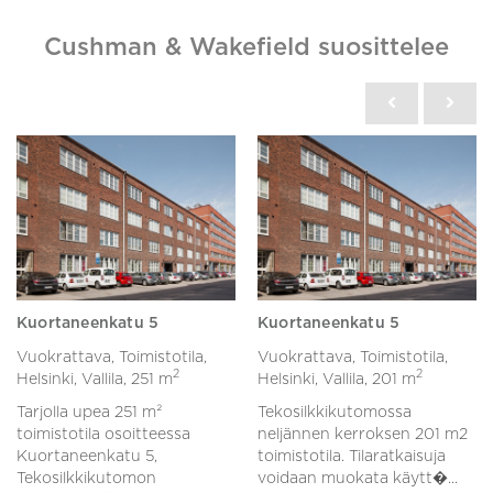
Cushman & Wakefield suosittelee
Kuortaneenkatu 5
Kuortaneenkatu 5
Vuokrattava, Toimistotila,
Vuokrattava, Toimistotila,
2
2
Helsinki, Vallila,
251 m
Helsinki, Vallila,
201 m
Tarjolla upea 251 m²
Tekosilkkikutomossa
toimistotila osoitteessa
neljännen kerroksen 201 m2
Kuortaneenkatu 5,
toimistotila. Tilaratkaisuja
Tekosilkkikutomon
voidaan muokata käytt�...