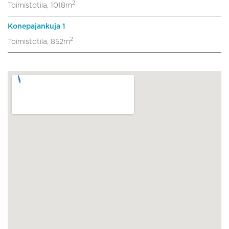
2
Toimistotila, 1018m
Konepajankuja 1
2
Toimistotila, 852m