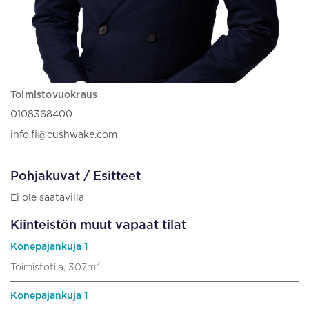
Toimistovuokraus
0108368400
info.fi@cushwake.com
Pohjakuvat / Esitteet
Ei ole saatavilla
Kiinteistön muut vapaat tilat
Konepajankuja 1
2
Toimistotila, 307m
Konepajankuja 1