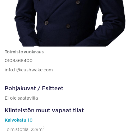
Toimistovuokraus
0108368400
info.fi@cushwake.com
Pohjakuvat / Esitteet
Ei ole saatavilla
Kiinteistön muut vapaat tilat
Kaivokatu 10
2
Toimistotila, 229m