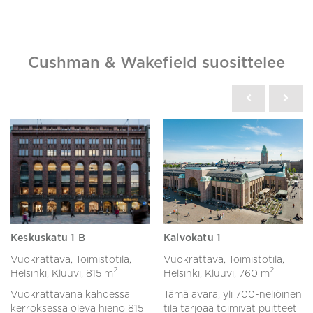
Cushman & Wakefield suosittelee
Keskuskatu 1 B
Kaivokatu 1
Vuokrattava, Toimistotila,
Vuokrattava, Toimistotila,
2
2
Helsinki, Kluuvi,
815 m
Helsinki, Kluuvi,
760 m
Vuokrattavana kahdessa
Tämä avara, yli 700-neliöinen
kerroksessa oleva hieno 815
tila tarjoaa toimivat puitteet