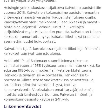
avaran ympäristön yrityksellesi.
Helsingin ydinkeskustassa sijaitseva Kaivotalo uudistettiin
vuonna 2016: Kaivotalon kokonaisilme uudistui remontin
yhteydessä laajasti varsinkin kaupallisten tilojen osalta.
Kaivokäytävän yleisilme kohentui laadukkaaksi ja myynti-
pinta-alaa laajentui. Samalla uusittiin liiketilojen
lasijulkisivut myös Kaivokadun puolella. Kaivotalon toinen
kerros on remontoitu nykyaikaiseksi liiketilaksi ja samalla
asennettiin uudet liukuportaat.
Kaivotalon 1. ja 2. kerroksessa sijaitsee liiketiloja. Ylemmät
kerrokset toimivat toimistotiloina.
Arkkitehti Pauli Salomaan suunnittelema rakennus
valmistui vuonna 1955 tyylisuuntansa malliesimerkiksi. Se
edustaa 1950-luvun modernia liiketaloarkkitehtuuria.
Henkilö- ja tavarahissi A-portaassa. Henkilöhissi C-
portaassa. Kiinteistössä vuokrattavissa neuvottelu- ja
saunatilaa. Kiinteistövartiointi 7/24, kattava
kameravalvonta. Vuokralaisen omat turvajärjestelmät
liitettävissä kiinteistövartiointiin. Palveluisännöinti ja
korjauskunnossapito käytössä 24h/vrk.
Liikenneyhteydet