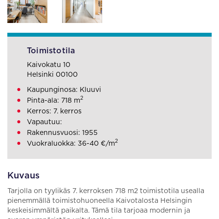
Toimistotila
Kaivokatu 10
Helsinki 00100
Kaupunginosa: Kluuvi
2
Pinta-ala: 718 m
Kerros: 7. kerros
Vapautuu:
Rakennusvuosi: 1955
2
Vuokraluokka: 36-40 €/m
Kuvaus
Tarjolla on tyylikäs 7. kerroksen 718 m2 toimistotila usealla
pienemmällä toimistohuoneella Kaivotalosta Helsingin
keskeisimmältä paikalta. Tämä tila tarjoaa modernin ja