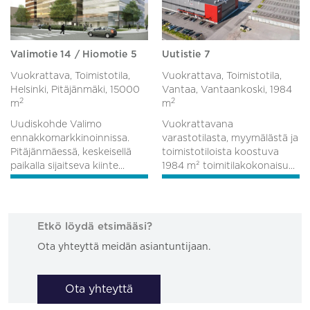
Valimotie 14 / Hiomotie 5
Uutistie 7
Vuokrattava, Toimistotila,
Vuokrattava, Toimistotila,
Helsinki, Pitäjänmäki,
15000
Vantaa, Vantaankoski,
1984
2
2
m
m
Uudiskohde Valimo
Vuokrattavana
ennakkomarkkinoinnissa.
varastotilasta, myymälästä ja
Pitäjänmäessä, keskeisellä
toimistotiloista koostuva
paikalla sijaitseva kiinte...
1984 m² toimitilakokonaisu...
Etkö löydä etsimääsi?
Ota yhteyttä meidän asiantuntijaan.
Ota yhteyttä