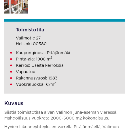
Toimistotila
Valimotie 27
Helsinki 00380
Kaupunginosa: Pitäjänmäki
2
Pinta-ala: 1906 m
Kerros: Useita kerroksia
Vapautuu:
Rakennusvuosi: 1983
2
Vuokraluokka: €/m
Kuvaus
Siistiä toimistotilaa aivan Valimon juna-aseman vieressä.
Mahdollisuus vuokrata 2000-5000 m2 kokonaisuus.
Hyvien liikenneyhteyksien varrella Pitäjänmäellä, Valimon