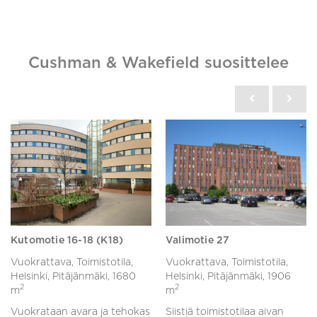
Cushman & Wakefield suosittelee
Kutomotie 16-18 (K18)
Valimotie 27
Vuokrattava, Toimistotila,
Vuokrattava, Toimistotila,
Helsinki, Pitäjänmäki,
1680
Helsinki, Pitäjänmäki,
1906
2
2
m
m
Vuokrataan avara ja tehokas
Siistiä toimistotilaa aivan