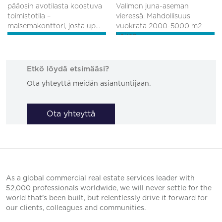
pääosin avotilasta koostuva
Valimon juna-aseman
toimistotila –
vieressä. Mahdollisuus
maisemakonttori, josta up...
vuokrata 2000-5000 m2
kokon...
Etkö löydä etsimääsi?
Ota yhteyttä meidän asiantuntijaan.
Ota yhteyttä
As a global commercial real estate services leader with
52,000 professionals worldwide, we will never settle for the
world that’s been built, but relentlessly drive it forward for
our clients, colleagues and communities.