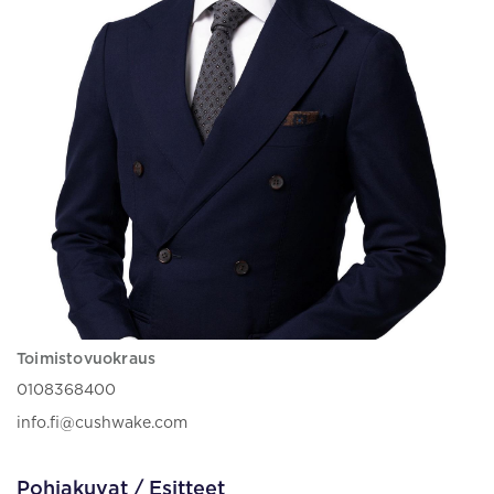
Toimistovuokraus
0108368400
info.fi@cushwake.com
Pohjakuvat / Esitteet