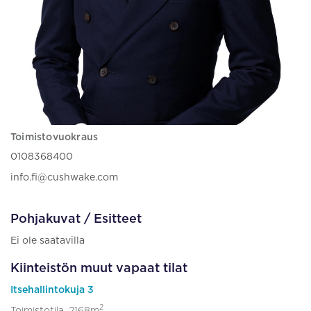
Toimistovuokraus
0108368400
info.fi@cushwake.com
Pohjakuvat / Esitteet
Ei ole saatavilla
Kiinteistön muut vapaat tilat
Itsehallintokuja 3
2
Toimistotila, 2168m