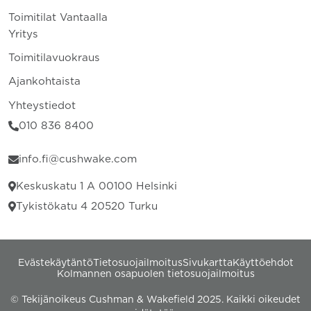
Toimitilat Vantaalla
Yritys
Toimitilavuokraus
Ajankohtaista
Yhteystiedot
010 836 8400
info.fi@cushwake.com
Keskuskatu 1 A 00100 Helsinki
Tykistökatu 4 20520 Turku
Evästekäytäntö
Tietosuojailmoitus
Sivukartta
Käyttöehdot
Kolmannen osapuolen tietosuojailmoitus
© Tekijänoikeus Cushman & Wakefield 2025. Kaikki oikeudet