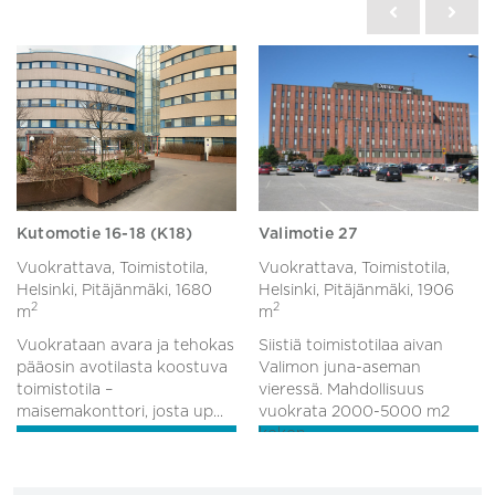
Kutomotie 16-18 (K18)
Valimotie 27
Vuokrattava, Toimistotila,
Vuokrattava, Toimistotila,
Helsinki, Pitäjänmäki,
1680
Helsinki, Pitäjänmäki,
1906
2
2
m
m
Vuokrataan avara ja tehokas
Siistiä toimistotilaa aivan
pääosin avotilasta koostuva
Valimon juna-aseman
toimistotila –
vieressä. Mahdollisuus
maisemakonttori, josta up...
vuokrata 2000-5000 m2
kokon...