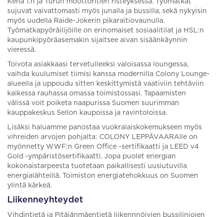
Kehä 1:n ja Turun moottoritien risteyksessä. Työmatkat
sujuvat vaivattomasti myös junalla ja bussilla, sekä nykyisin
myös uudella Raide-Jokerin pikaraitiovaunulla.
Työmatkapyöräilijöille on erinomaiset sosiaalitilat ja HSL:n
kaupunkipyöräasemakin sijaitsee aivan sisäänkäynnin
vieressä.
Toivota asiakkaasi tervetulleeksi valoisassa loungessa,
vaihda kuulumiset tiimisi kanssa modernilla Colony Lounge-
alueella ja uppoudu sitten keskittymistä vaativiin tehtäviin
kaikessa rauhassa omassa toimistossasi. Tapaamisten
välissä voit poiketa naapurissa Suomen suurimman
kauppakeskus Sellon kaupoissa ja ravintoloissa.
Lisäksi haluamme panostaa vuokralaiskokemukseen myös
vihreiden arvojen pohjalta: COLONY LEPPÄVAARAlle on
myönnetty WWF:n Green Office -sertifikaatti ja LEED v4
Gold -ympäristösertifikaatti. Jopa puolet energian
kokonaistarpeesta tuotetaan paikallisesti uusiutuvilla
energialähteillä. Toimiston energiatehokkuus on Suomen
ylintä kärkeä.
Liikenneyhteydet
Vihdintietä ja Pitäjänmäentietä liikennnöivien bussilinjojen