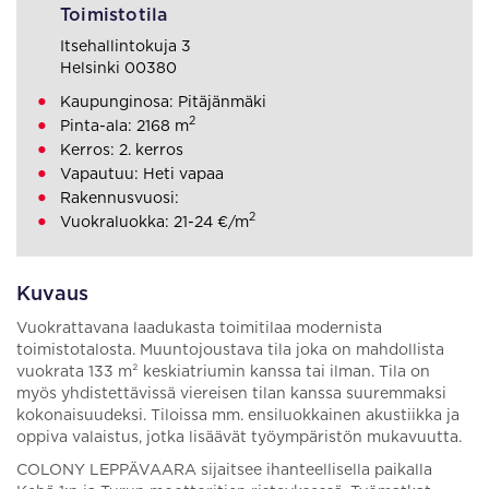
Toimistotila
Itsehallintokuja 3
Helsinki 00380
Kaupunginosa: Pitäjänmäki
2
Pinta-ala: 2168 m
Kerros: 2. kerros
Vapautuu: Heti vapaa
Rakennusvuosi:
2
Vuokraluokka: 21-24 €/m
Kuvaus
Vuokrattavana laadukasta toimitilaa modernista
toimistotalosta. Muuntojoustava tila joka on mahdollista
vuokrata 133 m² keskiatriumin kanssa tai ilman. Tila on
myös yhdistettävissä viereisen tilan kanssa suuremmaksi
kokonaisuudeksi. Tiloissa mm. ensiluokkainen akustiikka ja
oppiva valaistus, jotka lisäävät työympäristön mukavuutta.
COLONY LEPPÄVAARA sijaitsee ihanteellisella paikalla