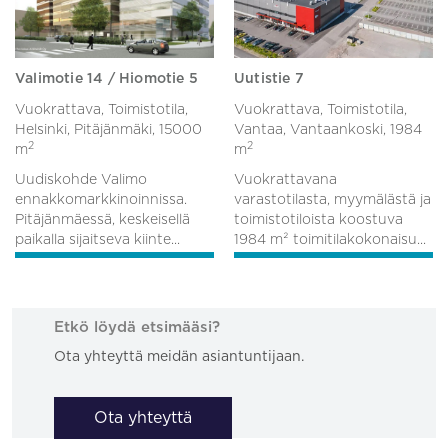
Valimotie 14 / Hiomotie 5
Uutistie 7
Vuokrattava, Toimistotila,
Vuokrattava, Toimistotila,
Helsinki, Pitäjänmäki,
15000
Vantaa, Vantaankoski,
1984
2
2
m
m
Uudiskohde Valimo
Vuokrattavana
ennakkomarkkinoinnissa.
varastotilasta, myymälästä ja
Pitäjänmäessä, keskeisellä
toimistotiloista koostuva
paikalla sijaitseva kiinte...
1984 m² toimitilakokonaisu...
Etkö löydä etsimääsi?
Ota yhteyttä meidän asiantuntijaan.
Ota yhteyttä